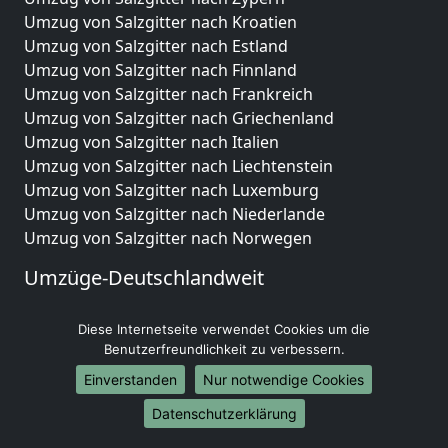
Umzug von Salzgitter nach Kroatien
Umzug von Salzgitter nach Estland
Umzug von Salzgitter nach Finnland
Umzug von Salzgitter nach Frankreich
Umzug von Salzgitter nach Griechenland
Umzug von Salzgitter nach Italien
Umzug von Salzgitter nach Liechtenstein
Umzug von Salzgitter nach Luxemburg
Umzug von Salzgitter nach Niederlande
Umzug von Salzgitter nach Norwegen
Umzüge-Deutschlandweit
Umzug von Salzgitter nach Berlin
Diese Internetseite verwendet Cookies um die
Umzug von Salzgitter nach Hamburg
Benutzerfreundlichkeit zu verbessern.
Umzug von Salzgitter nach München
Umzug von Salzgitter nach Köln
Einverstanden
Nur notwendige Cookies
Umzug von Salzgitter nach Frankfurt am Main
Datenschutzerklärung
Umzug von Salzgitter nach Stuttgart