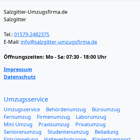
Salzgitter-Umzugsfirma.de
Salzgitter
Tel.:
01579-2482375
E-Mail:
info@salzgitter-umzugsfirma.de
Öffnungszeiten:
Mo - Sa: 07:30 - 18:00 Uhr
Impressum
Datenschutz
Umzugsservice
Umzugsservice
Behördenumzug
Büroumzug
Fernumzug
Firmenumzug
Laborumzug
Mini Umzug
Praxisumzug
Privatumzug
Seniorenumzug
Studentenumzug
Beiladung
Entrümpelung
Halteverbotszone
Klaviertransport