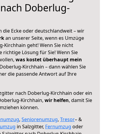
r nach Doberlug-
 die Ecke oder deutschlandweit – wir
erk
an unserer Seite, wenn es Umzüge
g-Kirchhain geht! Wenn Sie nicht
e richtige Lösung für Sie! Wenn Sie
wollen,
was kostet überhaupt mein
 Doberlug-Kirchhain – dann wählen Sie
mer die passende Antwort auf Ihre
zgitter nach Doberlug-Kirchhain oder ein
oberlug-Kirchhain,
wir helfen
, damit Sie
umziehen können.
enumzug
,
Seniorenumzug
,
Tresor
– &
numzug
in Salzgitter,
Fernumzug
oder
 Salzgitter nach Doberlug-Kirchhain.