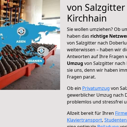
von Salzgitte
Kirchhain
Sie wollen umziehen? Ob um
haben das
richtige Netzw
von Salzgitter nach Doberlu
weiterwissen – haben wir di
Antworten auf Ihre Fragen 
Umzug
von Salzgitter nach
sie uns, denn wir haben im
Fragen parat.
Ob ein
Privatumzug
von Sal
gewerblicher Umzug nach D
problemlos und stressfrei 
Allzeit bereit für Ihren
Firm
Klaviertransport
,
Studente
eine optimale
Beiladung
von