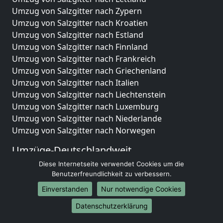
Umzug von Salzgitter nach Zypern
Umzug von Salzgitter nach Kroatien
Umzug von Salzgitter nach Estland
Umzug von Salzgitter nach Finnland
Umzug von Salzgitter nach Frankreich
Umzug von Salzgitter nach Griechenland
Umzug von Salzgitter nach Italien
Umzug von Salzgitter nach Liechtenstein
Umzug von Salzgitter nach Luxemburg
Umzug von Salzgitter nach Niederlande
Umzug von Salzgitter nach Norwegen
Umzüge-Deutschlandweit
Diese Internetseite verwendet Cookies um die
Umzug von Salzgitter nach Berlin
Benutzerfreundlichkeit zu verbessern.
Umzug von Salzgitter nach Hamburg
Umzug von Salzgitter nach München
Einverstanden
Nur notwendige Cookies
Umzug von Salzgitter nach Köln
Datenschutzerklärung
Umzug von Salzgitter nach Frankfurt am Main