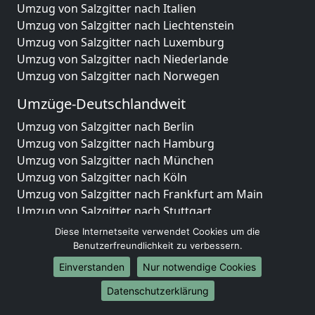
Umzug von Salzgitter nach Italien
Umzug von Salzgitter nach Liechtenstein
Umzug von Salzgitter nach Luxemburg
Umzug von Salzgitter nach Niederlande
Umzug von Salzgitter nach Norwegen
Umzüge-Deutschlandweit
Umzug von Salzgitter nach Berlin
Umzug von Salzgitter nach Hamburg
Umzug von Salzgitter nach München
Umzug von Salzgitter nach Köln
Umzug von Salzgitter nach Frankfurt am Main
Umzug von Salzgitter nach Stuttgart
Umzug von Salzgitter nach Düsseldorf
Diese Internetseite verwendet Cookies um die
Umzug von Salzgitter nach Leipzig
Benutzerfreundlichkeit zu verbessern.
Umzug von Salzgitter nach Dortmund
Einverstanden
Nur notwendige Cookies
Umzug von Salzgitter nach Essen
Datenschutzerklärung
Umzug von Salzgitter nach Bremen
Umzug von Salzgitter nach Dresden