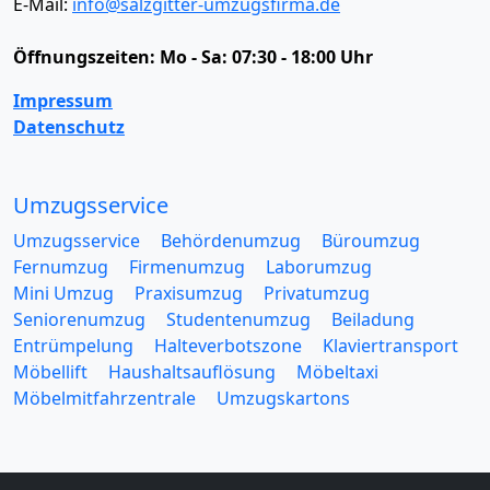
E-Mail:
info@salzgitter-umzugsfirma.de
Öffnungszeiten:
Mo - Sa: 07:30 - 18:00 Uhr
Impressum
Datenschutz
Umzugsservice
Umzugsservice
Behördenumzug
Büroumzug
Fernumzug
Firmenumzug
Laborumzug
Mini Umzug
Praxisumzug
Privatumzug
Seniorenumzug
Studentenumzug
Beiladung
Entrümpelung
Halteverbotszone
Klaviertransport
Möbellift
Haushaltsauflösung
Möbeltaxi
Möbelmitfahrzentrale
Umzugskartons