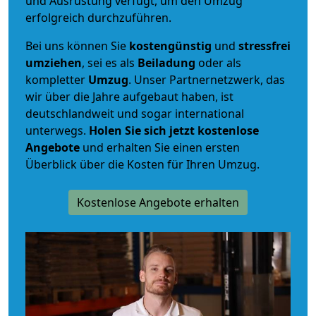
und Ausrüstung verfügt, um den Umzug
erfolgreich durchzuführen.
Bei uns können Sie
kostengünstig
und
stressfrei
umziehen
, sei es als
Beiladung
oder als
kompletter
Umzug
. Unser Partnernetzwerk, das
wir über die Jahre aufgebaut haben, ist
deutschlandweit und sogar international
unterwegs.
Holen Sie sich jetzt kostenlose
Angebote
und erhalten Sie einen ersten
Überblick über die Kosten für Ihren Umzug.
Kostenlose Angebote erhalten