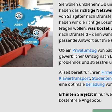
Sie wollen umziehen? Ob um
haben das
richtige Netzw
von Salzgitter nach Dransfe
haben wir die richtige Lösu
Fragen wollen,
was kostet
nach Dransfeld – dann wähl
passende Antwort auf Ihre 
Ob ein
Privatumzug
von Sal
gewerblicher Umzug nach D
problemlos und stressfrei 
Allzeit bereit für Ihren
Firm
Klaviertransport
,
Studente
eine optimale
Beiladung
von
Erhalten Sie jetzt
in nur we
kostenfreie Angebote.