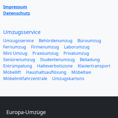
Impressum
Datenschutz
Umzugsservice
Umzugsservice
Behördenumzug
Büroumzug
Fernumzug
Firmenumzug
Laborumzug
Mini Umzug
Praxisumzug
Privatumzug
Seniorenumzug
Studentenumzug
Beiladung
Entrümpelung
Halteverbotszone
Klaviertransport
Möbellift
Haushaltsauflösung
Möbeltaxi
Möbelmitfahrzentrale
Umzugskartons
Europa-Umzüge