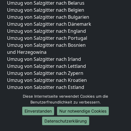
Umzug von Salzgitter nach Belarus
Umzug von Salzgitter nach Belgien
Umzug von Salzgitter nach Bulgarien
Umzug von Salzgitter nach Dänemark
Umzug von Salzgitter nach England
Umzug von Salzgitter nach Portugal
Umzug von Salzgitter nach Bosnien
und Herzegowina
Umzug von Salzgitter nach Irland
Umzug von Salzgitter nach Lettland
Umzug von Salzgitter nach Zypern
Umzug von Salzgitter nach Kroatien
Umzug von Salzgitter nach Estland
Umzug von Salzgitter nach Finnland
Diese Internetseite verwendet Cookies um die
Umzug von Salzgitter nach Frankreich
Benutzerfreundlichkeit zu verbessern.
Umzug von Salzgitter nach Griechenland
Einverstanden
Nur notwendige Cookies
Umzug von Salzgitter nach Italien
Datenschutzerklärung
Umzug von Salzgitter nach Liechtenstein
Umzug von Salzgitter nach Luxemburg