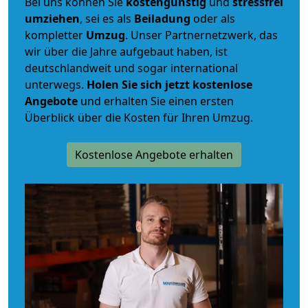
Bei uns können Sie
kostengünstig
und
stressfrei
umziehen
, sei es als
Beiladung
oder als
kompletter
Umzug
. Unser Partnernetzwerk, das
wir über die Jahre aufgebaut haben, ist
deutschlandweit und sogar international
unterwegs.
Holen Sie sich jetzt kostenlose
Angebote
und erhalten Sie einen ersten
Überblick über die Kosten für Ihren Umzug.
Kostenlose Angebote erhalten