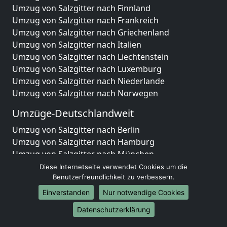
Umzug von Salzgitter nach Finnland
Umzug von Salzgitter nach Frankreich
Umzug von Salzgitter nach Griechenland
Umzug von Salzgitter nach Italien
Umzug von Salzgitter nach Liechtenstein
Umzug von Salzgitter nach Luxemburg
Umzug von Salzgitter nach Niederlande
Umzug von Salzgitter nach Norwegen
Umzüge-Deutschlandweit
Umzug von Salzgitter nach Berlin
Umzug von Salzgitter nach Hamburg
Umzug von Salzgitter nach München
Umzug von Salzgitter nach Köln
Diese Internetseite verwendet Cookies um die
Umzug von Salzgitter nach Frankfurt am Main
Benutzerfreundlichkeit zu verbessern.
Umzug von Salzgitter nach Stuttgart
Einverstanden
Nur notwendige Cookies
Umzug von Salzgitter nach Düsseldorf
Datenschutzerklärung
Umzug von Salzgitter nach Leipzig
Umzug von Salzgitter nach Dortmund