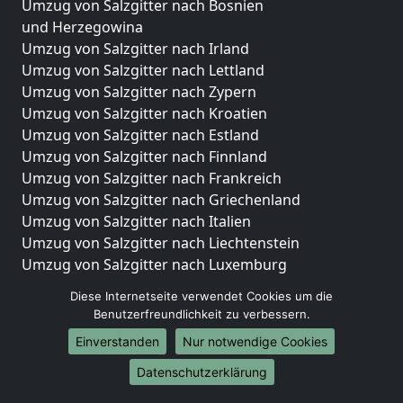
Umzug von Salzgitter nach Bosnien
und Herzegowina
Umzug von Salzgitter nach Irland
Umzug von Salzgitter nach Lettland
Umzug von Salzgitter nach Zypern
Umzug von Salzgitter nach Kroatien
Umzug von Salzgitter nach Estland
Umzug von Salzgitter nach Finnland
Umzug von Salzgitter nach Frankreich
Umzug von Salzgitter nach Griechenland
Umzug von Salzgitter nach Italien
Umzug von Salzgitter nach Liechtenstein
Umzug von Salzgitter nach Luxemburg
Umzug von Salzgitter nach Niederlande
Diese Internetseite verwendet Cookies um die
Umzug von Salzgitter nach Norwegen
Benutzerfreundlichkeit zu verbessern.
Umzüge-Deutschlandweit
Einverstanden
Nur notwendige Cookies
Umzug von Salzgitter nach Berlin
Datenschutzerklärung
Umzug von Salzgitter nach Hamburg