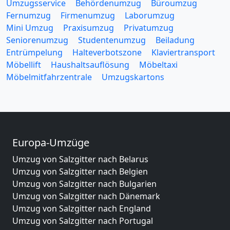
Umzugsservice
Behördenumzug
Büroumzug
Fernumzug
Firmenumzug
Laborumzug
Mini Umzug
Praxisumzug
Privatumzug
Seniorenumzug
Studentenumzug
Beiladung
Entrümpelung
Halteverbotszone
Klaviertransport
Möbellift
Haushaltsauflösung
Möbeltaxi
Möbelmitfahrzentrale
Umzugskartons
Europa-Umzüge
Umzug von Salzgitter nach Belarus
Umzug von Salzgitter nach Belgien
Umzug von Salzgitter nach Bulgarien
Umzug von Salzgitter nach Dänemark
Umzug von Salzgitter nach England
Umzug von Salzgitter nach Portugal