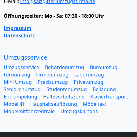
E-Mail:
info@salzgitter-umzugsfirma.de
Öffnungszeiten:
Mo - Sa: 07:30 - 18:00 Uhr
Impressum
Datenschutz
Umzugsservice
Umzugsservice
Behördenumzug
Büroumzug
Fernumzug
Firmenumzug
Laborumzug
Mini Umzug
Praxisumzug
Privatumzug
Seniorenumzug
Studentenumzug
Beiladung
Entrümpelung
Halteverbotszone
Klaviertransport
Möbellift
Haushaltsauflösung
Möbeltaxi
Möbelmitfahrzentrale
Umzugskartons