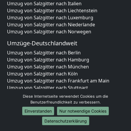
Umzug von Salzgitter nach Italien
Umzug von Salzgitter nach Liechtenstein
Umzug von Salzgitter nach Luxemburg
Umzug von Salzgitter nach Niederlande
Umzug von Salzgitter nach Norwegen
Umzüge-Deutschlandweit
Umzug von Salzgitter nach Berlin
Umzug von Salzgitter nach Hamburg
Umzug von Salzgitter nach München
Umzug von Salzgitter nach Köln
Umzug von Salzgitter nach Frankfurt am Main
Umzug von Salzgitter nach Stuttgart
Umzug von Salzgitter nach Düsseldorf
Diese Internetseite verwendet Cookies um die
Umzug von Salzgitter nach Leipzig
Benutzerfreundlichkeit zu verbessern.
Umzug von Salzgitter nach Dortmund
Einverstanden
Nur notwendige Cookies
Umzug von Salzgitter nach Essen
Datenschutzerklärung
Umzug von Salzgitter nach Bremen
Umzug von Salzgitter nach Dresden