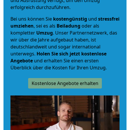
und Ausrüstung verfügt, um den Umzug
erfolgreich durchzuführen.
Bei uns können Sie
kostengünstig
und
stressfrei
umziehen
, sei es als
Beiladung
oder als
kompletter
Umzug
. Unser Partnernetzwerk, das
wir über die Jahre aufgebaut haben, ist
deutschlandweit und sogar international
unterwegs.
Holen Sie sich jetzt kostenlose
Angebote
und erhalten Sie einen ersten
Überblick über die Kosten für Ihren Umzug.
Kostenlose Angebote erhalten