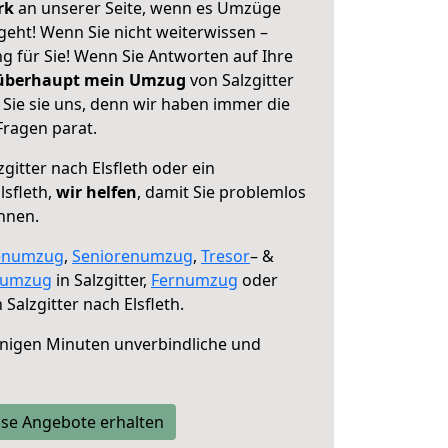
erk
an unserer Seite, wenn es Umzüge
 geht! Wenn Sie nicht weiterwissen –
ng für Sie! Wenn Sie Antworten auf Ihre
 überhaupt mein Umzug
von Salzgitter
 Sie sie uns, denn wir haben immer die
Fragen parat.
gitter nach Elsfleth oder ein
sfleth,
wir helfen
, damit Sie problemlos
nnen.
enumzug
,
Seniorenumzug
,
Tresor
– &
numzug
in Salzgitter,
Fernumzug
oder
 Salzgitter nach Elsfleth.
nigen Minuten unverbindliche und
se Angebote erhalten