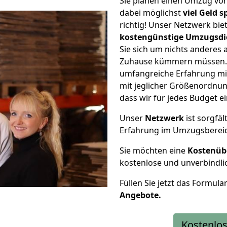
Sie planen einen Umzug von
dabei möglichst
viel Geld 
richtig! Unser Netzwerk bi
kostengünstige Umzugsdi
Sie sich um nichts anderes 
Zuhause kümmern müssen. W
umfangreiche Erfahrung mit
mit jeglicher Größenordnun
dass wir für jedes Budget 
Unser
Netzwerk
ist sorgfäl
Erfahrung im Umzugsberei
Sie möchten eine
Kostenüb
kostenlose und unverbindli
Füllen Sie jetzt das Formula
Angebote.
Kostenlos