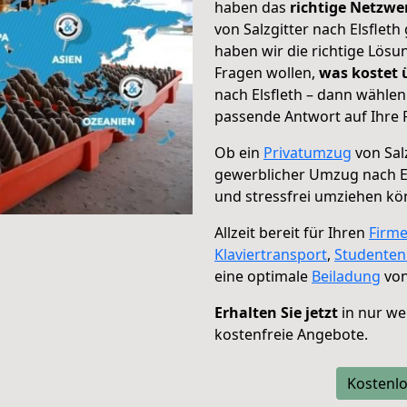
haben das
richtige Netzw
von Salzgitter nach Elsfleth
haben wir die richtige Lösu
Fragen wollen,
was kostet
nach Elsfleth – dann wählen
passende Antwort auf Ihre 
Ob ein
Privatumzug
von Salz
gewerblicher Umzug nach El
und stressfrei umziehen kö
Allzeit bereit für Ihren
Firm
Klaviertransport
,
Studente
eine optimale
Beiladung
von
Erhalten Sie jetzt
in nur we
kostenfreie Angebote.
Kostenlo