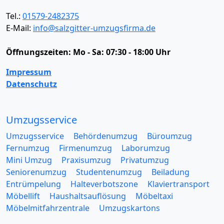
Tel.:
01579-2482375
E-Mail:
info@salzgitter-umzugsfirma.de
Öffnungszeiten:
Mo - Sa: 07:30 - 18:00 Uhr
Impressum
Datenschutz
Umzugsservice
Umzugsservice
Behördenumzug
Büroumzug
Fernumzug
Firmenumzug
Laborumzug
Mini Umzug
Praxisumzug
Privatumzug
Seniorenumzug
Studentenumzug
Beiladung
Entrümpelung
Halteverbotszone
Klaviertransport
Möbellift
Haushaltsauflösung
Möbeltaxi
Möbelmitfahrzentrale
Umzugskartons