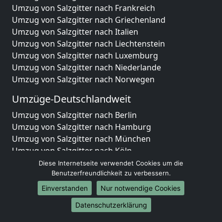
Umzug von Salzgitter nach Frankreich
Umzug von Salzgitter nach Griechenland
Umzug von Salzgitter nach Italien
Umzug von Salzgitter nach Liechtenstein
Umzug von Salzgitter nach Luxemburg
Umzug von Salzgitter nach Niederlande
Umzug von Salzgitter nach Norwegen
Umzüge-Deutschlandweit
Umzug von Salzgitter nach Berlin
Umzug von Salzgitter nach Hamburg
Umzug von Salzgitter nach München
Umzug von Salzgitter nach Köln
Umzug von Salzgitter nach Frankfurt am Main
Diese Internetseite verwendet Cookies um die
Umzug von Salzgitter nach Stuttgart
Benutzerfreundlichkeit zu verbessern.
Umzug von Salzgitter nach Düsseldorf
Einverstanden
Nur notwendige Cookies
Umzug von Salzgitter nach Leipzig
Datenschutzerklärung
Umzug von Salzgitter nach Dortmund
Umzug von Salzgitter nach Essen