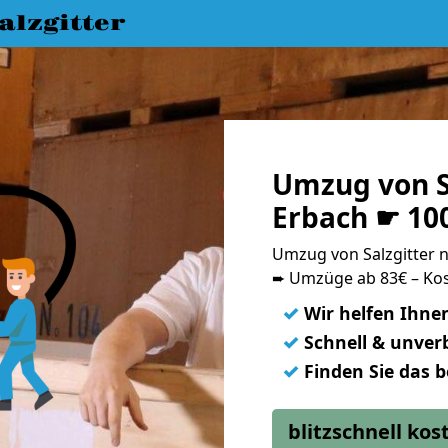
lzgitter
Umzug von S
Erbach ☛ 10
Umzug von Salzgitter
➨ Umzüge ab 83€ – Kos
✓
Wir helfen Ihne
✓
Schnell & unverb
✓
Finden Sie das 
blitzschnell ko