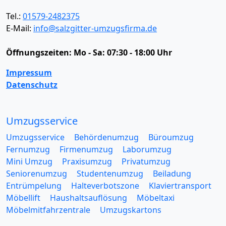
Tel.:
01579-2482375
E-Mail:
info@salzgitter-umzugsfirma.de
Öffnungszeiten:
Mo - Sa: 07:30 - 18:00 Uhr
Impressum
Datenschutz
Umzugsservice
Umzugsservice
Behördenumzug
Büroumzug
Fernumzug
Firmenumzug
Laborumzug
Mini Umzug
Praxisumzug
Privatumzug
Seniorenumzug
Studentenumzug
Beiladung
Entrümpelung
Halteverbotszone
Klaviertransport
Möbellift
Haushaltsauflösung
Möbeltaxi
Möbelmitfahrzentrale
Umzugskartons