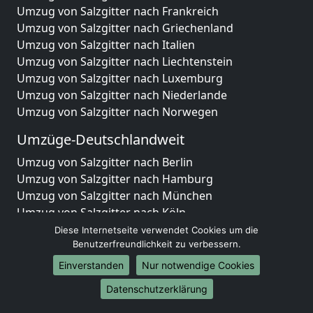
Umzug von Salzgitter nach Frankreich
Umzug von Salzgitter nach Griechenland
Umzug von Salzgitter nach Italien
Umzug von Salzgitter nach Liechtenstein
Umzug von Salzgitter nach Luxemburg
Umzug von Salzgitter nach Niederlande
Umzug von Salzgitter nach Norwegen
Umzüge-Deutschlandweit
Umzug von Salzgitter nach Berlin
Umzug von Salzgitter nach Hamburg
Umzug von Salzgitter nach München
Umzug von Salzgitter nach Köln
Umzug von Salzgitter nach Frankfurt am Main
Diese Internetseite verwendet Cookies um die
Umzug von Salzgitter nach Stuttgart
Benutzerfreundlichkeit zu verbessern.
Umzug von Salzgitter nach Düsseldorf
Einverstanden
Nur notwendige Cookies
Umzug von Salzgitter nach Leipzig
Datenschutzerklärung
Umzug von Salzgitter nach Dortmund
Umzug von Salzgitter nach Essen