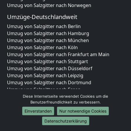
Umzug von Salzgitter nach Norwegen
Umzüge-Deutschlandweit
Umzug von Salzgitter nach Berlin
Umzug von Salzgitter nach Hamburg
Umzug von Salzgitter nach München
Umzug von Salzgitter nach Köln
Umzug von Salzgitter nach Frankfurt am Main
Umzug von Salzgitter nach Stuttgart
Umzug von Salzgitter nach Düsseldorf
Umzug von Salzgitter nach Leipzig
Umzug von Salzgitter nach Dortmund
Umzug von Salzgitter nach Essen
Umzug von Salzgitter nach Bremen
Diese Internetseite verwendet Cookies um die
Benutzerfreundlichkeit zu verbessern.
Umzug von Salzgitter nach Dresden
Umzug von Salzgitter nach Hannover
Einverstanden
Nur notwendige Cookies
Umzug von Salzgitter nach Nürnberg
Datenschutzerklärung
Umzug von Salzgitter nach Duisburg