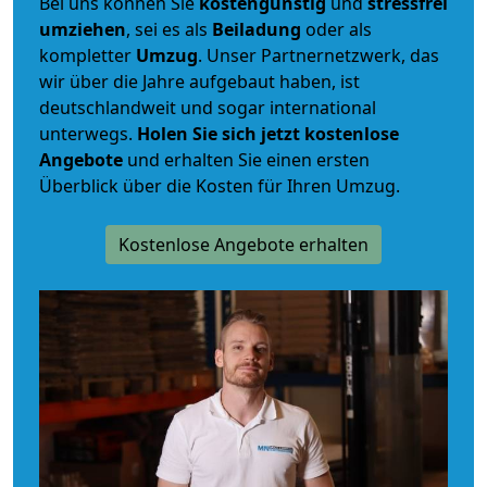
Bei uns können Sie
kostengünstig
und
stressfrei
umziehen
, sei es als
Beiladung
oder als
kompletter
Umzug
. Unser Partnernetzwerk, das
wir über die Jahre aufgebaut haben, ist
deutschlandweit und sogar international
unterwegs.
Holen Sie sich jetzt kostenlose
Angebote
und erhalten Sie einen ersten
Überblick über die Kosten für Ihren Umzug.
Kostenlose Angebote erhalten