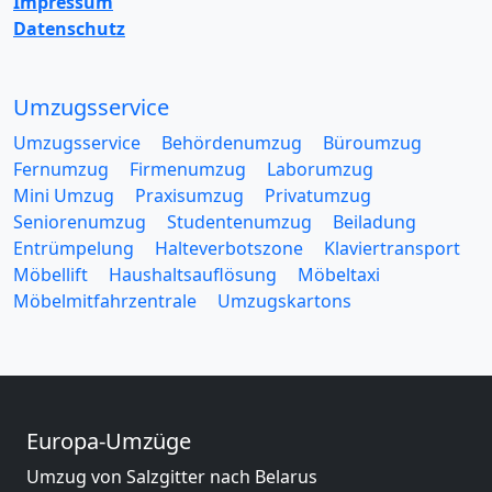
Impressum
Datenschutz
Umzugsservice
Umzugsservice
Behördenumzug
Büroumzug
Fernumzug
Firmenumzug
Laborumzug
Mini Umzug
Praxisumzug
Privatumzug
Seniorenumzug
Studentenumzug
Beiladung
Entrümpelung
Halteverbotszone
Klaviertransport
Möbellift
Haushaltsauflösung
Möbeltaxi
Möbelmitfahrzentrale
Umzugskartons
Europa-Umzüge
Umzug von Salzgitter nach Belarus