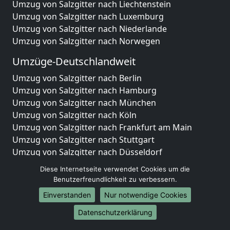
Umzug von Salzgitter nach Liechtenstein
Umzug von Salzgitter nach Luxemburg
Umzug von Salzgitter nach Niederlande
Umzug von Salzgitter nach Norwegen
Umzüge-Deutschlandweit
Umzug von Salzgitter nach Berlin
Umzug von Salzgitter nach Hamburg
Umzug von Salzgitter nach München
Umzug von Salzgitter nach Köln
Umzug von Salzgitter nach Frankfurt am Main
Umzug von Salzgitter nach Stuttgart
Umzug von Salzgitter nach Düsseldorf
Umzug von Salzgitter nach Leipzig
Diese Internetseite verwendet Cookies um die
Umzug von Salzgitter nach Dortmund
Benutzerfreundlichkeit zu verbessern.
Umzug von Salzgitter nach Essen
Einverstanden
Nur notwendige Cookies
Umzug von Salzgitter nach Bremen
Umzug von Salzgitter nach Dresden
Datenschutzerklärung
Umzug von Salzgitter nach Hannover