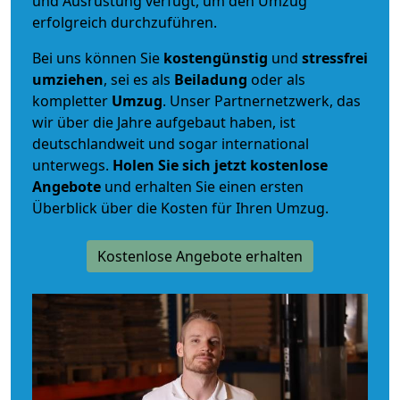
und Ausrüstung verfügt, um den Umzug
erfolgreich durchzuführen.
Bei uns können Sie
kostengünstig
und
stressfrei
umziehen
, sei es als
Beiladung
oder als
kompletter
Umzug
. Unser Partnernetzwerk, das
wir über die Jahre aufgebaut haben, ist
deutschlandweit und sogar international
unterwegs.
Holen Sie sich jetzt kostenlose
Angebote
und erhalten Sie einen ersten
Überblick über die Kosten für Ihren Umzug.
Kostenlose Angebote erhalten