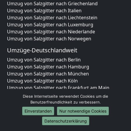
Umzug von Salzgitter nach Griechenland
Umzug von Salzgitter nach Italien
Umzug von Salzgitter nach Liechtenstein
Umzug von Salzgitter nach Luxemburg
Umzug von Salzgitter nach Niederlande
Umzug von Salzgitter nach Norwegen
Umzüge-Deutschlandweit
Umzug von Salzgitter nach Berlin
Umzug von Salzgitter nach Hamburg
Umzug von Salzgitter nach München
Umzug von Salzgitter nach Köln
Umzug von Salzgitter nach Frankfurt am Main
Umzug von Salzgitter nach Stuttgart
Diese Internetseite verwendet Cookies um die
Umzug von Salzgitter nach Düsseldorf
Benutzerfreundlichkeit zu verbessern.
Umzug von Salzgitter nach Leipzig
Einverstanden
Nur notwendige Cookies
Umzug von Salzgitter nach Dortmund
Datenschutzerklärung
Umzug von Salzgitter nach Essen
Umzug von Salzgitter nach Bremen