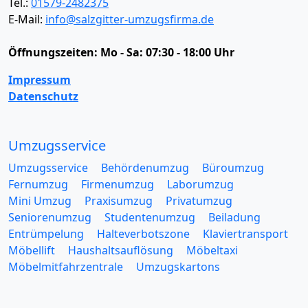
Tel.:
01579-2482375
E-Mail:
info@salzgitter-umzugsfirma.de
Öffnungszeiten:
Mo - Sa: 07:30 - 18:00 Uhr
Impressum
Datenschutz
Umzugsservice
Umzugsservice
Behördenumzug
Büroumzug
Fernumzug
Firmenumzug
Laborumzug
Mini Umzug
Praxisumzug
Privatumzug
Seniorenumzug
Studentenumzug
Beiladung
Entrümpelung
Halteverbotszone
Klaviertransport
Möbellift
Haushaltsauflösung
Möbeltaxi
Möbelmitfahrzentrale
Umzugskartons