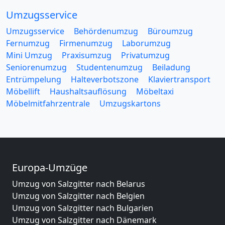
Umzugsservice
Umzugsservice
Behördenumzug
Büroumzug
Fernumzug
Firmenumzug
Laborumzug
Mini Umzug
Praxisumzug
Privatumzug
Seniorenumzug
Studentenumzug
Beiladung
Entrümpelung
Halteverbotszone
Klaviertransport
Möbellift
Haushaltsauflösung
Möbeltaxi
Möbelmitfahrzentrale
Umzugskartons
Europa-Umzüge
Umzug von Salzgitter nach Belarus
Umzug von Salzgitter nach Belgien
Umzug von Salzgitter nach Bulgarien
Umzug von Salzgitter nach Dänemark