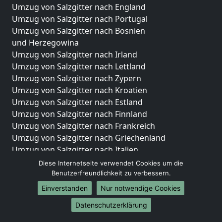
Umzug von Salzgitter nach England
Umzug von Salzgitter nach Portugal
Umzug von Salzgitter nach Bosnien
und Herzegowina
Umzug von Salzgitter nach Irland
Umzug von Salzgitter nach Lettland
Umzug von Salzgitter nach Zypern
Umzug von Salzgitter nach Kroatien
Umzug von Salzgitter nach Estland
Umzug von Salzgitter nach Finnland
Umzug von Salzgitter nach Frankreich
Umzug von Salzgitter nach Griechenland
Umzug von Salzgitter nach Italien
Umzug von Salzgitter nach Liechtenstein
Diese Internetseite verwendet Cookies um die
Umzug von Salzgitter nach Luxemburg
Benutzerfreundlichkeit zu verbessern.
Umzug von Salzgitter nach Niederlande
Einverstanden
Nur notwendige Cookies
Umzug von Salzgitter nach Norwegen
Datenschutzerklärung
Umzüge-Deutschlandweit