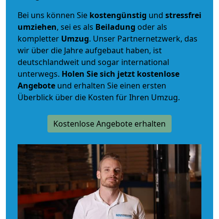
Bei uns können Sie
kostengünstig
und
stressfrei
umziehen
, sei es als
Beiladung
oder als
kompletter
Umzug
. Unser Partnernetzwerk, das
wir über die Jahre aufgebaut haben, ist
deutschlandweit und sogar international
unterwegs.
Holen Sie sich jetzt kostenlose
Angebote
und erhalten Sie einen ersten
Überblick über die Kosten für Ihren Umzug.
Kostenlose Angebote erhalten