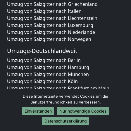
Umzug von Salzgitter nach Griechenland
Umzug von Salzgitter nach Italien
Umzug von Salzgitter nach Liechtenstein
Umzug von Salzgitter nach Luxemburg
Umzug von Salzgitter nach Niederlande
Umzug von Salzgitter nach Norwegen
Umzüge-Deutschlandweit
Umzug von Salzgitter nach Berlin
Umzug von Salzgitter nach Hamburg
Umzug von Salzgitter nach München
Umzug von Salzgitter nach Köln
Umzug von Salzgitter nach Frankfurt am Main
Umzug von Salzgitter nach Stuttgart
Diese Internetseite verwendet Cookies um die
Umzug von Salzgitter nach Düsseldorf
Benutzerfreundlichkeit zu verbessern.
Umzug von Salzgitter nach Leipzig
Einverstanden
Nur notwendige Cookies
Umzug von Salzgitter nach Dortmund
Datenschutzerklärung
Umzug von Salzgitter nach Essen
Umzug von Salzgitter nach Bremen