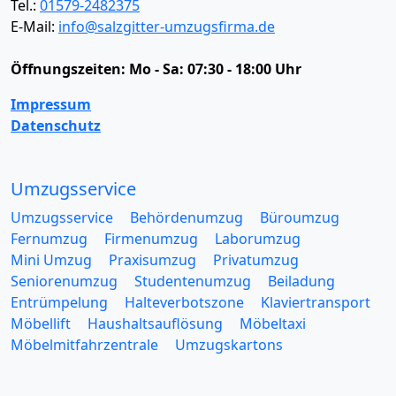
Tel.:
01579-2482375
E-Mail:
info@salzgitter-umzugsfirma.de
Öffnungszeiten:
Mo - Sa: 07:30 - 18:00 Uhr
Impressum
Datenschutz
Umzugsservice
Umzugsservice
Behördenumzug
Büroumzug
Fernumzug
Firmenumzug
Laborumzug
Mini Umzug
Praxisumzug
Privatumzug
Seniorenumzug
Studentenumzug
Beiladung
Entrümpelung
Halteverbotszone
Klaviertransport
Möbellift
Haushaltsauflösung
Möbeltaxi
Möbelmitfahrzentrale
Umzugskartons