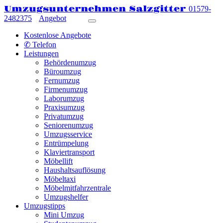
Umzugsunternehmen Salzgitter
01579-
2482375
Angebot
Kostenlose Angebote
✆ Telefon
Leistungen
Behördenumzug
Büroumzug
Fernumzug
Firmenumzug
Laborumzug
Praxisumzug
Privatumzug
Seniorenumzug
Umzugsservice
Entrümpelung
Klaviertransport
Möbellift
Haushaltsauflösung
Möbeltaxi
Möbelmitfahrzentrale
Umzugshelfer
Umzugstipps
Mini Umzug