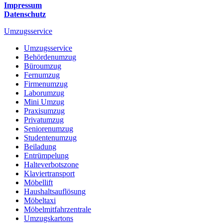
Impressum
Datenschutz
Umzugsservice
Umzugsservice
Behördenumzug
Büroumzug
Fernumzug
Firmenumzug
Laborumzug
Mini Umzug
Praxisumzug
Privatumzug
Seniorenumzug
Studentenumzug
Beiladung
Entrümpelung
Halteverbotszone
Klaviertransport
Möbellift
Haushaltsauflösung
Möbeltaxi
Möbelmitfahrzentrale
Umzugskartons