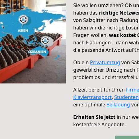
Sie wollen umziehen? Ob um
haben das
richtige Netzw
von Salzgitter nach Fladung
haben wir die richtige Lösu
Fragen wollen,
was kostet
nach Fladungen – dann wähl
die passende Antwort auf Ih
Ob ein
Privatumzug
von Sal
gewerblicher Umzug nach 
problemlos und stressfrei 
Allzeit bereit für Ihren
Firm
Klaviertransport
,
Studente
eine optimale
Beiladung
von
Erhalten Sie jetzt
in nur we
kostenfreie Angebote.