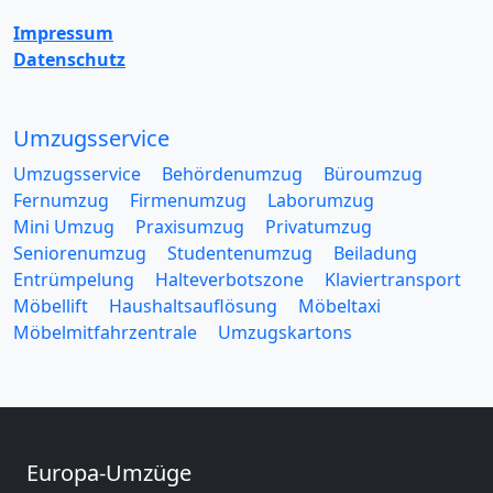
Impressum
Datenschutz
Umzugsservice
Umzugsservice
Behördenumzug
Büroumzug
Fernumzug
Firmenumzug
Laborumzug
Mini Umzug
Praxisumzug
Privatumzug
Seniorenumzug
Studentenumzug
Beiladung
Entrümpelung
Halteverbotszone
Klaviertransport
Möbellift
Haushaltsauflösung
Möbeltaxi
Möbelmitfahrzentrale
Umzugskartons
Europa-Umzüge