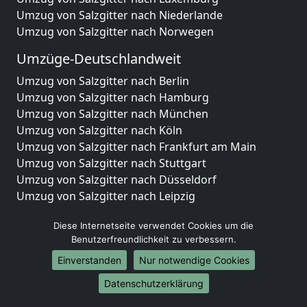
Umzug von Salzgitter nach Niederlande
Umzug von Salzgitter nach Norwegen
Umzüge-Deutschlandweit
Umzug von Salzgitter nach Berlin
Umzug von Salzgitter nach Hamburg
Umzug von Salzgitter nach München
Umzug von Salzgitter nach Köln
Umzug von Salzgitter nach Frankfurt am Main
Umzug von Salzgitter nach Stuttgart
Umzug von Salzgitter nach Düsseldorf
Umzug von Salzgitter nach Leipzig
Umzug von Salzgitter nach Dortmund
Diese Internetseite verwendet Cookies um die
Umzug von Salzgitter nach Essen
Benutzerfreundlichkeit zu verbessern.
Umzug von Salzgitter nach Bremen
Umzug von Salzgitter nach Dresden
Einverstanden
Nur notwendige Cookies
Umzug von Salzgitter nach Hannover
Datenschutzerklärung
Umzug von Salzgitter nach Nürnberg