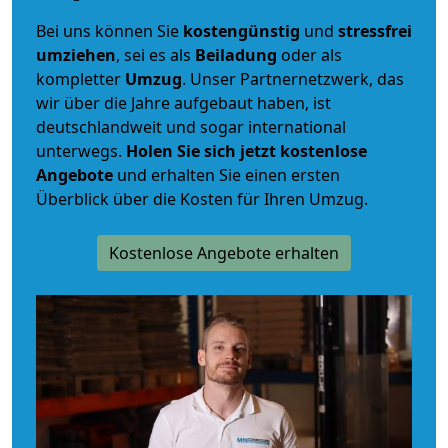
Bei uns können Sie
kostengünstig
und
stressfrei
umziehen
, sei es als
Beiladung
oder als
kompletter
Umzug
. Unser Partnernetzwerk, das
wir über die Jahre aufgebaut haben, ist
deutschlandweit und sogar international
unterwegs.
Holen Sie sich jetzt kostenlose
Angebote
und erhalten Sie einen ersten
Überblick über die Kosten für Ihren Umzug.
Kostenlose Angebote erhalten