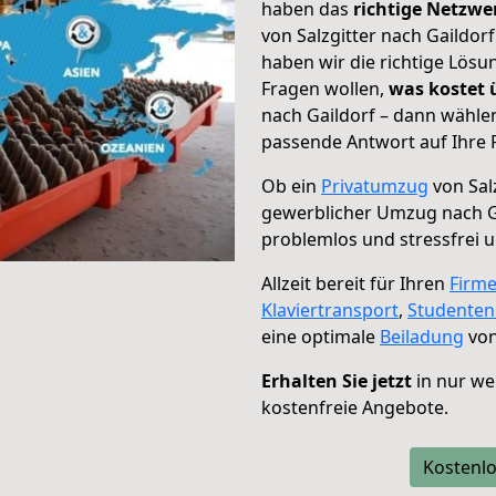
haben das
richtige Netzw
von Salzgitter nach Gaildor
haben wir die richtige Lösu
Fragen wollen,
was kostet
nach Gaildorf – dann wählen
passende Antwort auf Ihre 
Ob ein
Privatumzug
von Salz
gewerblicher Umzug nach G
problemlos und stressfrei 
Allzeit bereit für Ihren
Firm
Klaviertransport
,
Studente
eine optimale
Beiladung
von
Erhalten Sie jetzt
in nur we
kostenfreie Angebote.
Kostenlo