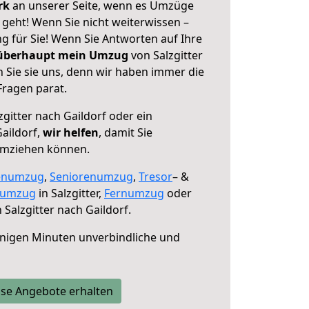
erk
an unserer Seite, wenn es Umzüge
f geht! Wenn Sie nicht weiterwissen –
ng für Sie! Wenn Sie Antworten auf Ihre
 überhaupt mein Umzug
von Salzgitter
 Sie sie uns, denn wir haben immer die
Fragen parat.
gitter nach Gaildorf oder ein
aildorf,
wir helfen
, damit Sie
umziehen können.
enumzug
,
Seniorenumzug
,
Tresor
– &
numzug
in Salzgitter,
Fernumzug
oder
 Salzgitter nach Gaildorf.
nigen Minuten unverbindliche und
se Angebote erhalten