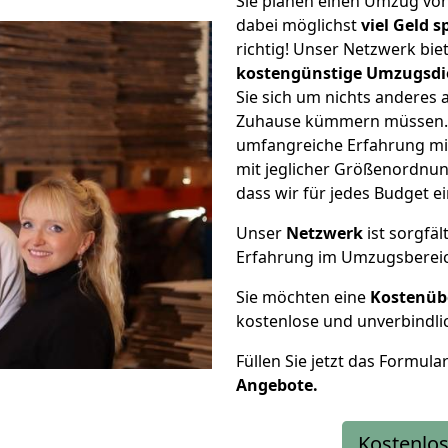
Sie planen einen Umzug von
dabei möglichst
viel Geld 
richtig! Unser Netzwerk bi
kostengünstige Umzugsdi
Sie sich um nichts anderes 
Zuhause kümmern müssen. W
umfangreiche Erfahrung mit
mit jeglicher Größenordnun
dass wir für jedes Budget 
Unser
Netzwerk
ist sorgfäl
Erfahrung im Umzugsberei
Sie möchten eine
Kostenüb
kostenlose und unverbindli
Füllen Sie jetzt das Formula
Angebote.
Kostenlos