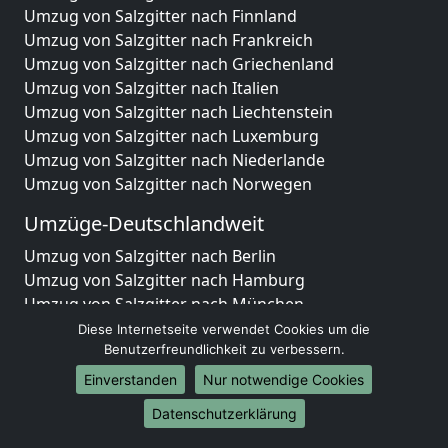
Umzug von Salzgitter nach Finnland
Umzug von Salzgitter nach Frankreich
Umzug von Salzgitter nach Griechenland
Umzug von Salzgitter nach Italien
Umzug von Salzgitter nach Liechtenstein
Umzug von Salzgitter nach Luxemburg
Umzug von Salzgitter nach Niederlande
Umzug von Salzgitter nach Norwegen
Umzüge-Deutschlandweit
Umzug von Salzgitter nach Berlin
Umzug von Salzgitter nach Hamburg
Umzug von Salzgitter nach München
Umzug von Salzgitter nach Köln
Diese Internetseite verwendet Cookies um die
Umzug von Salzgitter nach Frankfurt am Main
Benutzerfreundlichkeit zu verbessern.
Umzug von Salzgitter nach Stuttgart
Einverstanden
Nur notwendige Cookies
Umzug von Salzgitter nach Düsseldorf
Datenschutzerklärung
Umzug von Salzgitter nach Leipzig
Umzug von Salzgitter nach Dortmund