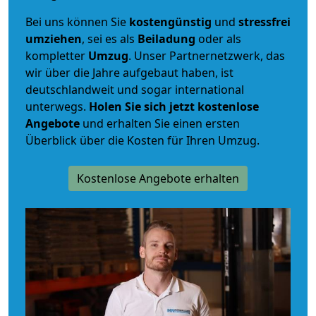
Bei uns können Sie
kostengünstig
und
stressfrei
umziehen
, sei es als
Beiladung
oder als
kompletter
Umzug
. Unser Partnernetzwerk, das
wir über die Jahre aufgebaut haben, ist
deutschlandweit und sogar international
unterwegs.
Holen Sie sich jetzt kostenlose
Angebote
und erhalten Sie einen ersten
Überblick über die Kosten für Ihren Umzug.
Kostenlose Angebote erhalten