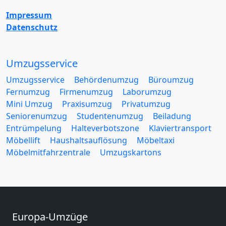
Impressum
Datenschutz
Umzugsservice
Umzugsservice
Behördenumzug
Büroumzug
Fernumzug
Firmenumzug
Laborumzug
Mini Umzug
Praxisumzug
Privatumzug
Seniorenumzug
Studentenumzug
Beiladung
Entrümpelung
Halteverbotszone
Klaviertransport
Möbellift
Haushaltsauflösung
Möbeltaxi
Möbelmitfahrzentrale
Umzugskartons
Europa-Umzüge