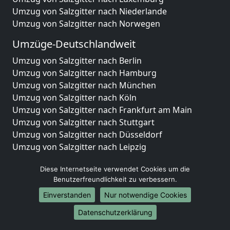
Umzug von Salzgitter nach Niederlande
Umzug von Salzgitter nach Norwegen
Umzüge-Deutschlandweit
Umzug von Salzgitter nach Berlin
Umzug von Salzgitter nach Hamburg
Umzug von Salzgitter nach München
Umzug von Salzgitter nach Köln
Umzug von Salzgitter nach Frankfurt am Main
Umzug von Salzgitter nach Stuttgart
Umzug von Salzgitter nach Düsseldorf
Umzug von Salzgitter nach Leipzig
Umzug von Salzgitter nach Dortmund
Diese Internetseite verwendet Cookies um die
Umzug von Salzgitter nach Essen
Benutzerfreundlichkeit zu verbessern.
Umzug von Salzgitter nach Bremen
Umzug von Salzgitter nach Dresden
Einverstanden
Nur notwendige Cookies
Umzug von Salzgitter nach Hannover
Datenschutzerklärung
Umzug von Salzgitter nach Nürnberg