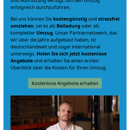
und Ausrüstung verfügt, um den Umzug
erfolgreich durchzuführen.
Bei uns können Sie
kostengünstig
und
stressfrei
umziehen
, sei es als
Beiladung
oder als
kompletter
Umzug
. Unser Partnernetzwerk, das
wir über die Jahre aufgebaut haben, ist
deutschlandweit und sogar international
unterwegs.
Holen Sie sich jetzt kostenlose
Angebote
und erhalten Sie einen ersten
Überblick über die Kosten für Ihren Umzug.
Kostenlose Angebote erhalten