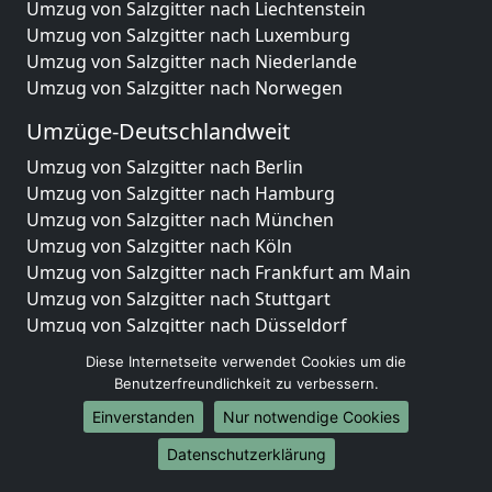
Umzug von Salzgitter nach Liechtenstein
Umzug von Salzgitter nach Luxemburg
Umzug von Salzgitter nach Niederlande
Umzug von Salzgitter nach Norwegen
Umzüge-Deutschlandweit
Umzug von Salzgitter nach Berlin
Umzug von Salzgitter nach Hamburg
Umzug von Salzgitter nach München
Umzug von Salzgitter nach Köln
Umzug von Salzgitter nach Frankfurt am Main
Umzug von Salzgitter nach Stuttgart
Umzug von Salzgitter nach Düsseldorf
Umzug von Salzgitter nach Leipzig
Diese Internetseite verwendet Cookies um die
Umzug von Salzgitter nach Dortmund
Benutzerfreundlichkeit zu verbessern.
Umzug von Salzgitter nach Essen
Einverstanden
Nur notwendige Cookies
Umzug von Salzgitter nach Bremen
Umzug von Salzgitter nach Dresden
Datenschutzerklärung
Umzug von Salzgitter nach Hannover