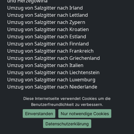
und Herzegowina
Umzug von Salzgitter nach Irland
Umzug von Salzgitter nach Lettland
Umzug von Salzgitter nach Zypern
Umzug von Salzgitter nach Kroatien
Umzug von Salzgitter nach Estland
Umzug von Salzgitter nach Finnland
Umzug von Salzgitter nach Frankreich
Umzug von Salzgitter nach Griechenland
Umzug von Salzgitter nach Italien
Umzug von Salzgitter nach Liechtenstein
Umzug von Salzgitter nach Luxemburg
Umzug von Salzgitter nach Niederlande
Umzug von Salzgitter nach Norwegen
Diese Internetseite verwendet Cookies um die
Umzüge-Deutschlandweit
Benutzerfreundlichkeit zu verbessern.
Einverstanden
Nur notwendige Cookies
Umzug von Salzgitter nach Berlin
Umzug von Salzgitter nach Hamburg
Datenschutzerklärung
Umzug von Salzgitter nach München