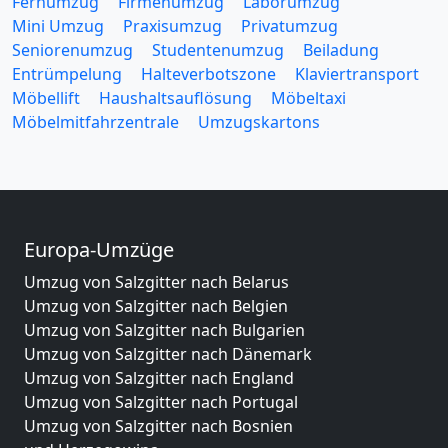
Fernumzug
Firmenumzug
Laborumzug
Mini Umzug
Praxisumzug
Privatumzug
Seniorenumzug
Studentenumzug
Beiladung
Entrümpelung
Halteverbotszone
Klaviertransport
Möbellift
Haushaltsauflösung
Möbeltaxi
Möbelmitfahrzentrale
Umzugskartons
Europa-Umzüge
Umzug von Salzgitter nach Belarus
Umzug von Salzgitter nach Belgien
Umzug von Salzgitter nach Bulgarien
Umzug von Salzgitter nach Dänemark
Umzug von Salzgitter nach England
Umzug von Salzgitter nach Portugal
Umzug von Salzgitter nach Bosnien