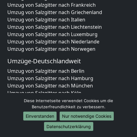
Umzug von Salzgitter nach Frankreich
Umzug von Salzgitter nach Griechenland
Umzug von Salzgitter nach Italien
Umzug von Salzgitter nach Liechtenstein
Umzug von Salzgitter nach Luxemburg
Umzug von Salzgitter nach Niederlande
Umzug von Salzgitter nach Norwegen
Umzüge-Deutschlandweit
Umzug von Salzgitter nach Berlin
Umzug von Salzgitter nach Hamburg
Umzug von Salzgitter nach München
Umzug von Salzgitter nach Köln
Umzug von Salzgitter nach Frankfurt am Main
Diese Internetseite verwendet Cookies um die
Umzug von Salzgitter nach Stuttgart
Benutzerfreundlichkeit zu verbessern.
Umzug von Salzgitter nach Düsseldorf
Einverstanden
Nur notwendige Cookies
Umzug von Salzgitter nach Leipzig
Datenschutzerklärung
Umzug von Salzgitter nach Dortmund
Umzug von Salzgitter nach Essen