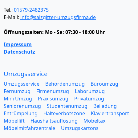
Tel.:
01579-2482375
E-Mail:
info@salzgitter-umzugsfirma.de
Öffnungszeiten:
Mo - Sa: 07:30 - 18:00 Uhr
Impressum
Datenschutz
Umzugsservice
Umzugsservice
Behördenumzug
Büroumzug
Fernumzug
Firmenumzug
Laborumzug
Mini Umzug
Praxisumzug
Privatumzug
Seniorenumzug
Studentenumzug
Beiladung
Entrümpelung
Halteverbotszone
Klaviertransport
Möbellift
Haushaltsauflösung
Möbeltaxi
Möbelmitfahrzentrale
Umzugskartons