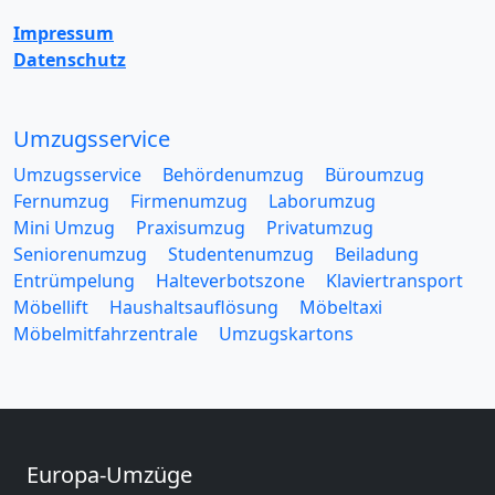
Impressum
Datenschutz
Umzugsservice
Umzugsservice
Behördenumzug
Büroumzug
Fernumzug
Firmenumzug
Laborumzug
Mini Umzug
Praxisumzug
Privatumzug
Seniorenumzug
Studentenumzug
Beiladung
Entrümpelung
Halteverbotszone
Klaviertransport
Möbellift
Haushaltsauflösung
Möbeltaxi
Möbelmitfahrzentrale
Umzugskartons
Europa-Umzüge