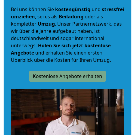
Bei uns können Sie
kostengünstig
und
stressfrei
umziehen
, sei es als
Beiladung
oder als
kompletter
Umzug
. Unser Partnernetzwerk, das
wir über die Jahre aufgebaut haben, ist
deutschlandweit und sogar international
unterwegs.
Holen Sie sich jetzt kostenlose
Angebote
und erhalten Sie einen ersten
Überblick über die Kosten für Ihren Umzug.
Kostenlose Angebote erhalten