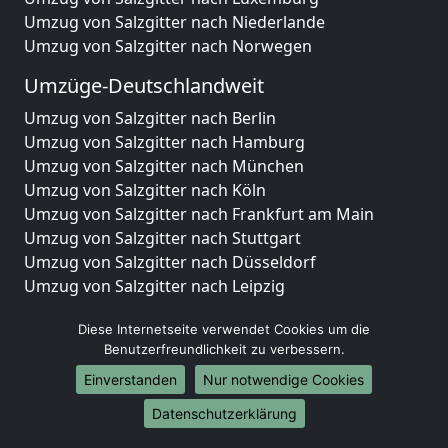
Umzug von Salzgitter nach Niederlande
Umzug von Salzgitter nach Norwegen
Umzüge-Deutschlandweit
Umzug von Salzgitter nach Berlin
Umzug von Salzgitter nach Hamburg
Umzug von Salzgitter nach München
Umzug von Salzgitter nach Köln
Umzug von Salzgitter nach Frankfurt am Main
Umzug von Salzgitter nach Stuttgart
Umzug von Salzgitter nach Düsseldorf
Umzug von Salzgitter nach Leipzig
Umzug von Salzgitter nach Dortmund
Diese Internetseite verwendet Cookies um die
Umzug von Salzgitter nach Essen
Benutzerfreundlichkeit zu verbessern.
Umzug von Salzgitter nach Bremen
Umzug von Salzgitter nach Dresden
Einverstanden
Nur notwendige Cookies
Umzug von Salzgitter nach Hannover
Datenschutzerklärung
Umzug von Salzgitter nach Nürnberg