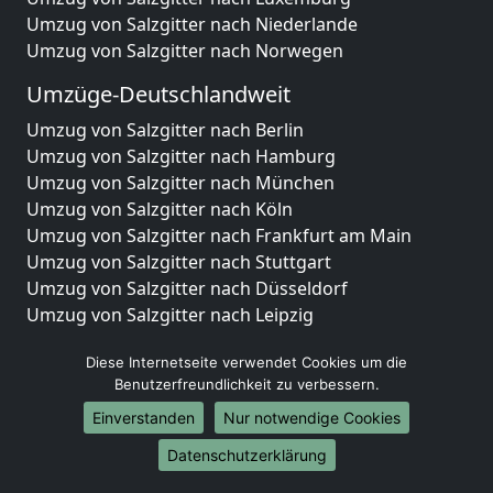
Umzug von Salzgitter nach Niederlande
Umzug von Salzgitter nach Norwegen
Umzüge-Deutschlandweit
Umzug von Salzgitter nach Berlin
Umzug von Salzgitter nach Hamburg
Umzug von Salzgitter nach München
Umzug von Salzgitter nach Köln
Umzug von Salzgitter nach Frankfurt am Main
Umzug von Salzgitter nach Stuttgart
Umzug von Salzgitter nach Düsseldorf
Umzug von Salzgitter nach Leipzig
Umzug von Salzgitter nach Dortmund
Diese Internetseite verwendet Cookies um die
Umzug von Salzgitter nach Essen
Benutzerfreundlichkeit zu verbessern.
Umzug von Salzgitter nach Bremen
Umzug von Salzgitter nach Dresden
Einverstanden
Nur notwendige Cookies
Umzug von Salzgitter nach Hannover
Datenschutzerklärung
Umzug von Salzgitter nach Nürnberg