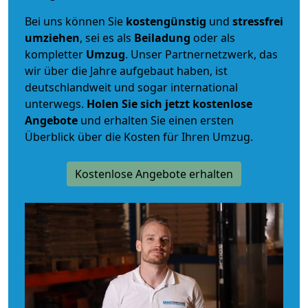
Bei uns können Sie
kostengünstig
und
stressfrei
umziehen
, sei es als
Beiladung
oder als
kompletter
Umzug
. Unser Partnernetzwerk, das
wir über die Jahre aufgebaut haben, ist
deutschlandweit und sogar international
unterwegs.
Holen Sie sich jetzt kostenlose
Angebote
und erhalten Sie einen ersten
Überblick über die Kosten für Ihren Umzug.
Kostenlose Angebote erhalten