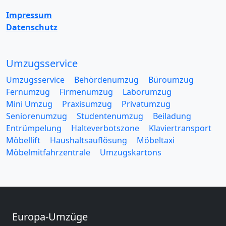
Impressum
Datenschutz
Umzugsservice
Umzugsservice
Behördenumzug
Büroumzug
Fernumzug
Firmenumzug
Laborumzug
Mini Umzug
Praxisumzug
Privatumzug
Seniorenumzug
Studentenumzug
Beiladung
Entrümpelung
Halteverbotszone
Klaviertransport
Möbellift
Haushaltsauflösung
Möbeltaxi
Möbelmitfahrzentrale
Umzugskartons
Europa-Umzüge