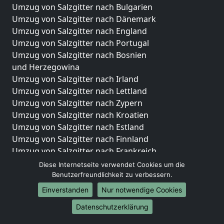
Umzug von Salzgitter nach Bulgarien
Umzug von Salzgitter nach Dänemark
Umzug von Salzgitter nach England
Umzug von Salzgitter nach Portugal
Umzug von Salzgitter nach Bosnien
und Herzegowina
Umzug von Salzgitter nach Irland
Umzug von Salzgitter nach Lettland
Umzug von Salzgitter nach Zypern
Umzug von Salzgitter nach Kroatien
Umzug von Salzgitter nach Estland
Umzug von Salzgitter nach Finnland
Umzug von Salzgitter nach Frankreich
Umzug von Salzgitter nach Griechenland
Diese Internetseite verwendet Cookies um die
Umzug von Salzgitter nach Italien
Benutzerfreundlichkeit zu verbessern.
Umzug von Salzgitter nach Liechtenstein
Einverstanden
Nur notwendige Cookies
Umzug von Salzgitter nach Luxemburg
Datenschutzerklärung
Umzug von Salzgitter nach Niederlande
Umzug von Salzgitter nach Norwegen