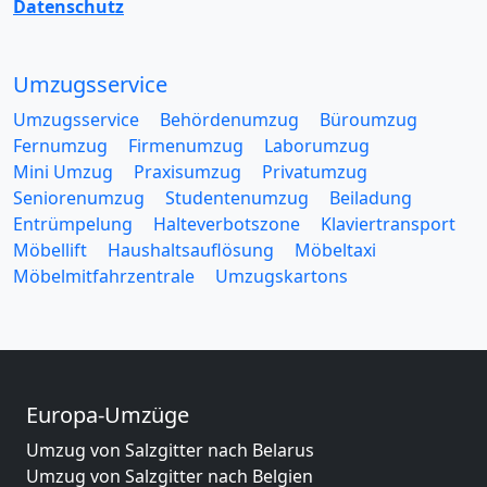
Datenschutz
Umzugsservice
Umzugsservice
Behördenumzug
Büroumzug
Fernumzug
Firmenumzug
Laborumzug
Mini Umzug
Praxisumzug
Privatumzug
Seniorenumzug
Studentenumzug
Beiladung
Entrümpelung
Halteverbotszone
Klaviertransport
Möbellift
Haushaltsauflösung
Möbeltaxi
Möbelmitfahrzentrale
Umzugskartons
Europa-Umzüge
Umzug von Salzgitter nach Belarus
Umzug von Salzgitter nach Belgien