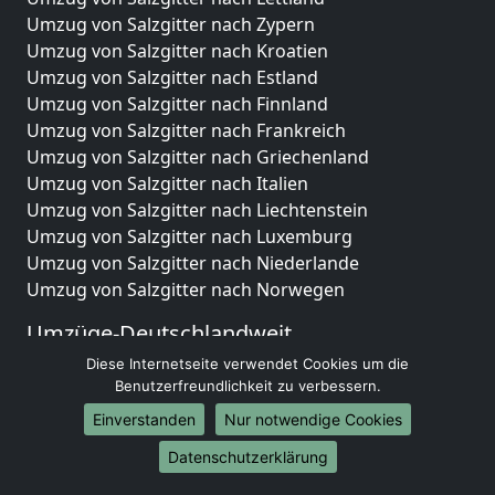
Umzug von Salzgitter nach Zypern
Umzug von Salzgitter nach Kroatien
Umzug von Salzgitter nach Estland
Umzug von Salzgitter nach Finnland
Umzug von Salzgitter nach Frankreich
Umzug von Salzgitter nach Griechenland
Umzug von Salzgitter nach Italien
Umzug von Salzgitter nach Liechtenstein
Umzug von Salzgitter nach Luxemburg
Umzug von Salzgitter nach Niederlande
Umzug von Salzgitter nach Norwegen
Umzüge-Deutschlandweit
Diese Internetseite verwendet Cookies um die
Umzug von Salzgitter nach Berlin
Benutzerfreundlichkeit zu verbessern.
Umzug von Salzgitter nach Hamburg
Umzug von Salzgitter nach München
Einverstanden
Nur notwendige Cookies
Umzug von Salzgitter nach Köln
Datenschutzerklärung
Umzug von Salzgitter nach Frankfurt am Main