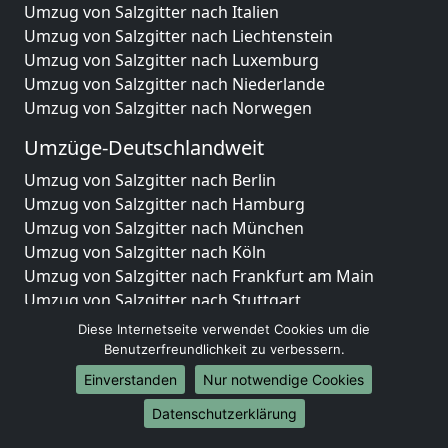
Umzug von Salzgitter nach Italien
Umzug von Salzgitter nach Liechtenstein
Umzug von Salzgitter nach Luxemburg
Umzug von Salzgitter nach Niederlande
Umzug von Salzgitter nach Norwegen
Umzüge-Deutschlandweit
Umzug von Salzgitter nach Berlin
Umzug von Salzgitter nach Hamburg
Umzug von Salzgitter nach München
Umzug von Salzgitter nach Köln
Umzug von Salzgitter nach Frankfurt am Main
Umzug von Salzgitter nach Stuttgart
Umzug von Salzgitter nach Düsseldorf
Diese Internetseite verwendet Cookies um die
Umzug von Salzgitter nach Leipzig
Benutzerfreundlichkeit zu verbessern.
Umzug von Salzgitter nach Dortmund
Einverstanden
Nur notwendige Cookies
Umzug von Salzgitter nach Essen
Datenschutzerklärung
Umzug von Salzgitter nach Bremen
Umzug von Salzgitter nach Dresden