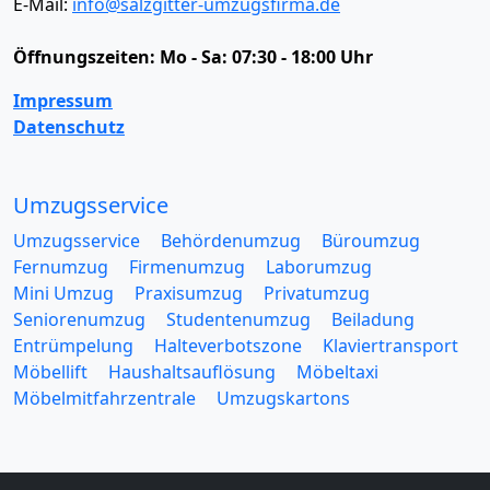
E-Mail:
info@salzgitter-umzugsfirma.de
Öffnungszeiten:
Mo - Sa: 07:30 - 18:00 Uhr
Impressum
Datenschutz
Umzugsservice
Umzugsservice
Behördenumzug
Büroumzug
Fernumzug
Firmenumzug
Laborumzug
Mini Umzug
Praxisumzug
Privatumzug
Seniorenumzug
Studentenumzug
Beiladung
Entrümpelung
Halteverbotszone
Klaviertransport
Möbellift
Haushaltsauflösung
Möbeltaxi
Möbelmitfahrzentrale
Umzugskartons