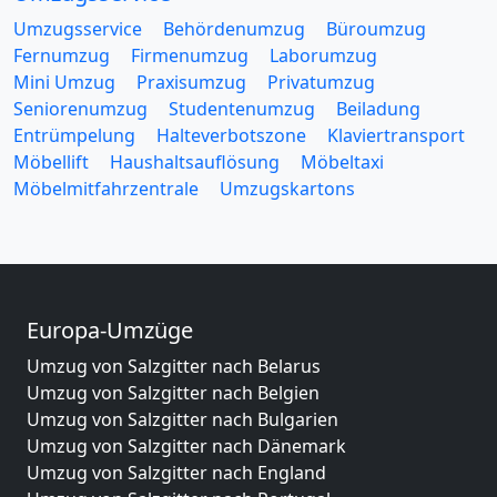
Umzugsservice
Behördenumzug
Büroumzug
Fernumzug
Firmenumzug
Laborumzug
Mini Umzug
Praxisumzug
Privatumzug
Seniorenumzug
Studentenumzug
Beiladung
Entrümpelung
Halteverbotszone
Klaviertransport
Möbellift
Haushaltsauflösung
Möbeltaxi
Möbelmitfahrzentrale
Umzugskartons
Europa-Umzüge
Umzug von Salzgitter nach Belarus
Umzug von Salzgitter nach Belgien
Umzug von Salzgitter nach Bulgarien
Umzug von Salzgitter nach Dänemark
Umzug von Salzgitter nach England