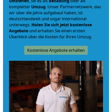
umziehen
, sei es als
Beiladung
oder als
kompletter
Umzug
. Unser Partnernetzwerk, das
wir über die Jahre aufgebaut haben, ist
deutschlandweit und sogar international
unterwegs.
Holen Sie sich jetzt kostenlose
Angebote
und erhalten Sie einen ersten
Überblick über die Kosten für Ihren Umzug.
Kostenlose Angebote erhalten