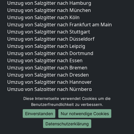
Umzug von Salzgitter nach Hamburg
Umzug von Salzgitter nach München
Umzug von Salzgitter nach Köln
Umzug von Salzgitter nach Frankfurt am Main
Umzug von Salzgitter nach Stuttgart
Umzug von Salzgitter nach Düsseldorf
Umzug von Salzgitter nach Leipzig
Umzug von Salzgitter nach Dortmund
Umzug von Salzgitter nach Essen
Umzug von Salzgitter nach Bremen
Umzug von Salzgitter nach Dresden
Umzug von Salzgitter nach Hannover
Umzug von Salzgitter nach Nürnberg
Umzug von Salzgitter nach Duisburg
Diese Internetseite verwendet Cookies um die
Umzug von Salzgitter nach Bochum
Benutzerfreundlichkeit zu verbessern.
Umzug von Salzgitter nach Wuppertal
Einverstanden
Nur notwendige Cookies
Umzug von Salzgitter nach Bielefeld
Datenschutzerklärung
Umzug von Salzgitter nach Bonn
Umzug von Salzgitter nach Münster