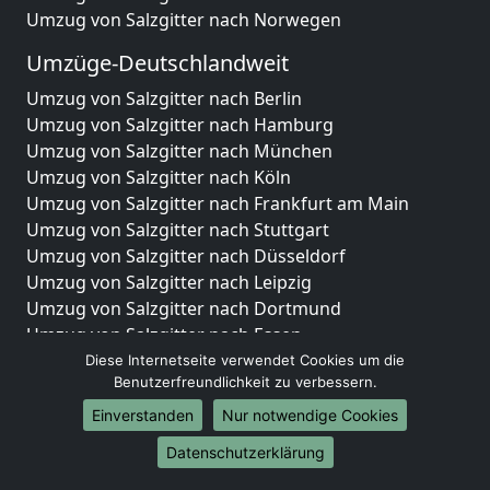
Umzug von Salzgitter nach Norwegen
Umzüge-Deutschlandweit
Umzug von Salzgitter nach Berlin
Umzug von Salzgitter nach Hamburg
Umzug von Salzgitter nach München
Umzug von Salzgitter nach Köln
Umzug von Salzgitter nach Frankfurt am Main
Umzug von Salzgitter nach Stuttgart
Umzug von Salzgitter nach Düsseldorf
Umzug von Salzgitter nach Leipzig
Umzug von Salzgitter nach Dortmund
Umzug von Salzgitter nach Essen
Umzug von Salzgitter nach Bremen
Diese Internetseite verwendet Cookies um die
Benutzerfreundlichkeit zu verbessern.
Umzug von Salzgitter nach Dresden
Umzug von Salzgitter nach Hannover
Einverstanden
Nur notwendige Cookies
Umzug von Salzgitter nach Nürnberg
Datenschutzerklärung
Umzug von Salzgitter nach Duisburg