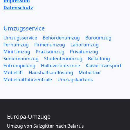
Impressum
Datenschutz
Umzugsservice
Umzugsservice
Behördenumzug
Büroumzug
Fernumzug
Firmenumzug
Laborumzug
Mini Umzug
Praxisumzug
Privatumzug
Seniorenumzug
Studentenumzug
Beiladung
Entrümpelung
Halteverbotszone
Klaviertransport
Möbellift
Haushaltsauflösung
Möbeltaxi
Möbelmitfahrzentrale
Umzugskartons
Europa-Umzüge
Umzug von Salzgitter nach Belarus