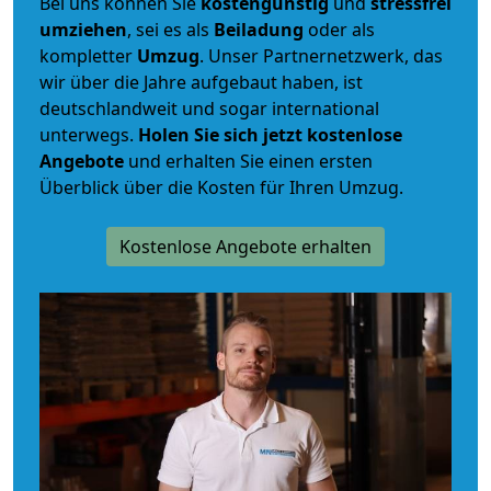
Bei uns können Sie
kostengünstig
und
stressfrei
umziehen
, sei es als
Beiladung
oder als
kompletter
Umzug
. Unser Partnernetzwerk, das
wir über die Jahre aufgebaut haben, ist
deutschlandweit und sogar international
unterwegs.
Holen Sie sich jetzt kostenlose
Angebote
und erhalten Sie einen ersten
Überblick über die Kosten für Ihren Umzug.
Kostenlose Angebote erhalten