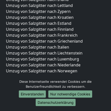
Umzug von Salzgitter nach Lettland
Umzug von Salzgitter nach Zypern
Umzug von Salzgitter nach Kroatien
Umzug von Salzgitter nach Estland
Umzug von Salzgitter nach Finnland
Umzug von Salzgitter nach Frankreich
Umzug von Salzgitter nach Griechenland
Umzug von Salzgitter nach Italien
Umzug von Salzgitter nach Liechtenstein
Umzug von Salzgitter nach Luxemburg
Umzug von Salzgitter nach Niederlande
Umzug von Salzgitter nach Norwegen
Umzüge-Deutschlandweit
Diese Internetseite verwendet Cookies um die
Benutzerfreundlichkeit zu verbessern.
Umzug von Salzgitter nach Berlin
Umzug von Salzgitter nach Hamburg
Einverstanden
Nur notwendige Cookies
Umzug von Salzgitter nach München
Datenschutzerklärung
Umzug von Salzgitter nach Köln