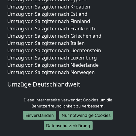
Umzug von Salzgitter nach Kroatien
Umzug von Salzgitter nach Estland
Umzug von Salzgitter nach Finnland
Umzug von Salzgitter nach Frankreich
Umzug von Salzgitter nach Griechenland
Umzug von Salzgitter nach Italien
Umzug von Salzgitter nach Liechtenstein
Umzug von Salzgitter nach Luxemburg
Umzug von Salzgitter nach Niederlande
Umzug von Salzgitter nach Norwegen
Umzüge-Deutschlandweit
Umzug von Salzgitter nach Berlin
Diese Internetseite verwendet Cookies um die
Umzug von Salzgitter nach Hamburg
Benutzerfreundlichkeit zu verbessern.
Umzug von Salzgitter nach München
Umzug von Salzgitter nach Köln
Einverstanden
Nur notwendige Cookies
Umzug von Salzgitter nach Frankfurt am Main
Datenschutzerklärung
Umzug von Salzgitter nach Stuttgart