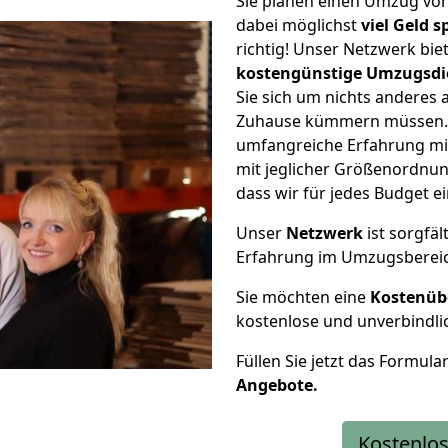
Sie planen einen Umzug von
dabei möglichst
viel Geld 
richtig! Unser Netzwerk bi
kostengünstige Umzugsdi
Sie sich um nichts anderes 
Zuhause kümmern müssen. W
umfangreiche Erfahrung mi
mit jeglicher Größenordnun
dass wir für jedes Budget 
Unser
Netzwerk
ist sorgfäl
Erfahrung im Umzugsberei
Sie möchten eine
Kostenüb
kostenlose und unverbindli
Füllen Sie jetzt das Formula
Angebote.
Kostenlos