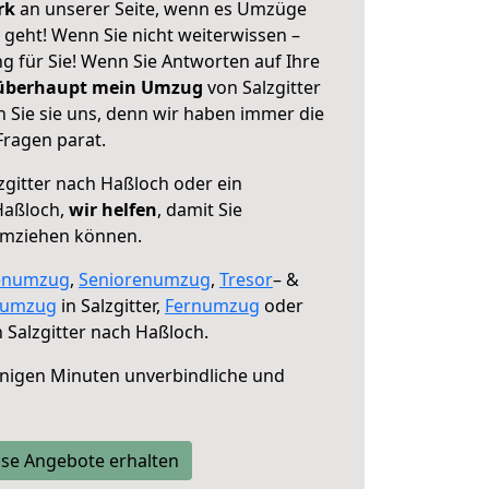
erk
an unserer Seite, wenn es Umzüge
 geht! Wenn Sie nicht weiterwissen –
ng für Sie! Wenn Sie Antworten auf Ihre
 überhaupt mein Umzug
von Salzgitter
 Sie sie uns, denn wir haben immer die
Fragen parat.
zgitter nach Haßloch oder ein
Haßloch,
wir helfen
, damit Sie
umziehen können.
enumzug
,
Seniorenumzug
,
Tresor
– &
numzug
in Salzgitter,
Fernumzug
oder
 Salzgitter nach Haßloch.
nigen Minuten unverbindliche und
se Angebote erhalten