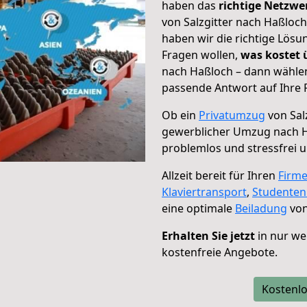
haben das
richtige Netzw
von Salzgitter nach Haßloch
haben wir die richtige Lösu
Fragen wollen,
was kostet
nach Haßloch – dann wählen
passende Antwort auf Ihre 
Ob ein
Privatumzug
von Sal
gewerblicher Umzug nach 
problemlos und stressfrei 
Allzeit bereit für Ihren
Firm
Klaviertransport
,
Studente
eine optimale
Beiladung
von
Erhalten Sie jetzt
in nur we
kostenfreie Angebote.
Kostenlo