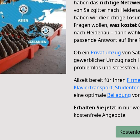
haben das
richtige Netzw
von Salzgitter nach Heidena
haben wir die richtige Lösu
Fragen wollen,
was kostet
nach Heidenau – dann wähle
passende Antwort auf Ihre 
Ob ein
Privatumzug
von Sal
gewerblicher Umzug nach 
problemlos und stressfrei 
Allzeit bereit für Ihren
Firm
Klaviertransport
,
Studente
eine optimale
Beiladung
von
Erhalten Sie jetzt
in nur we
kostenfreie Angebote.
Kostenlo