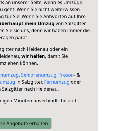
erk
an unserer Seite, wenn es Umzüge
u geht! Wenn Sie nicht weiterwissen –
ng für Sie! Wenn Sie Antworten auf Ihre
 überhaupt mein Umzug
von Salzgitter
n Sie sie uns, denn wir haben immer die
Fragen parat.
zgitter nach Heidenau oder ein
Heidenau,
wir helfen
, damit Sie
umziehen können.
enumzug
,
Seniorenumzug
,
Tresor
– &
numzug
in Salzgitter,
Fernumzug
oder
 Salzgitter nach Heidenau.
nigen Minuten unverbindliche und
se Angebote erhalten