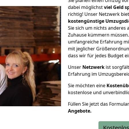
Sie planen einen Umzug vo
dabei möglichst
viel Geld 
richtig! Unser Netzwerk bi
kostengünstige Umzugsdi
Sie sich um nichts anderes 
Zuhause kümmern müssen. W
umfangreiche Erfahrung mi
mit jeglicher Größenordnun
dass wir für jedes Budget 
Unser
Netzwerk
ist sorgfäl
Erfahrung im Umzugsberei
Sie möchten eine
Kostenüb
kostenlose und unverbindli
Füllen Sie jetzt das Formula
Angebote.
Kostenlos