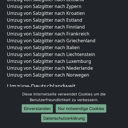
Umzug von Salzgitter nach Zypern
Umzug von Salzgitter nach Kroatien
Umzug von Salzgitter nach Estland
Umzug von Salzgitter nach Finnland
Umzug von Salzgitter nach Frankreich
Umzug von Salzgitter nach Griechenland
Umzug von Salzgitter nach Italien
Umzug von Salzgitter nach Liechtenstein
Umzug von Salzgitter nach Luxemburg
Umzug von Salzgitter nach Niederlande
Umzug von Salzgitter nach Norwegen
Umzüge-Deutschlandweit
Diese Internetseite verwendet Cookies um die
Umzug von Salzgitter nach Berlin
Benutzerfreundlichkeit zu verbessern.
Umzug von Salzgitter nach Hamburg
Umzug von Salzgitter nach München
Einverstanden
Nur notwendige Cookies
Umzug von Salzgitter nach Köln
Datenschutzerklärung
Umzug von Salzgitter nach Frankfurt am Main