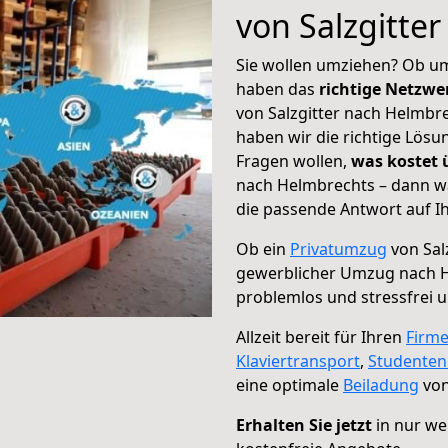
von Salzgitte
Sie wollen umziehen? Ob um
haben das
richtige Netzw
von Salzgitter nach Helmbre
haben wir die richtige Lösu
Fragen wollen,
was kostet
nach Helmbrechts – dann wä
die passende Antwort auf Ih
Ob ein
Privatumzug
von Sal
gewerblicher Umzug nach 
problemlos und stressfrei 
Allzeit bereit für Ihren
Firm
Klaviertransport
,
Studente
eine optimale
Beiladung
von
Erhalten Sie jetzt
in nur we