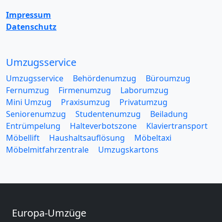
Impressum
Datenschutz
Umzugsservice
Umzugsservice
Behördenumzug
Büroumzug
Fernumzug
Firmenumzug
Laborumzug
Mini Umzug
Praxisumzug
Privatumzug
Seniorenumzug
Studentenumzug
Beiladung
Entrümpelung
Halteverbotszone
Klaviertransport
Möbellift
Haushaltsauflösung
Möbeltaxi
Möbelmitfahrzentrale
Umzugskartons
Europa-Umzüge