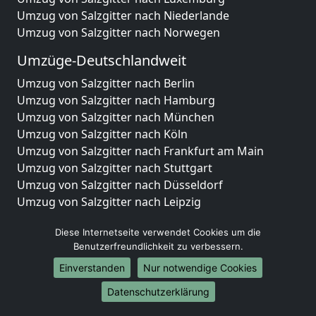
Umzug von Salzgitter nach Niederlande
Umzug von Salzgitter nach Norwegen
Umzüge-Deutschlandweit
Umzug von Salzgitter nach Berlin
Umzug von Salzgitter nach Hamburg
Umzug von Salzgitter nach München
Umzug von Salzgitter nach Köln
Umzug von Salzgitter nach Frankfurt am Main
Umzug von Salzgitter nach Stuttgart
Umzug von Salzgitter nach Düsseldorf
Umzug von Salzgitter nach Leipzig
Umzug von Salzgitter nach Dortmund
Diese Internetseite verwendet Cookies um die
Umzug von Salzgitter nach Essen
Benutzerfreundlichkeit zu verbessern.
Umzug von Salzgitter nach Bremen
Umzug von Salzgitter nach Dresden
Einverstanden
Nur notwendige Cookies
Umzug von Salzgitter nach Hannover
Datenschutzerklärung
Umzug von Salzgitter nach Nürnberg