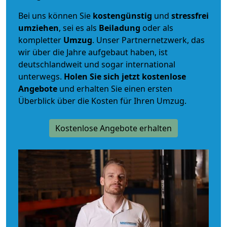
Bei uns können Sie
kostengünstig
und
stressfrei
umziehen
, sei es als
Beiladung
oder als
kompletter
Umzug
. Unser Partnernetzwerk, das
wir über die Jahre aufgebaut haben, ist
deutschlandweit und sogar international
unterwegs.
Holen Sie sich jetzt kostenlose
Angebote
und erhalten Sie einen ersten
Überblick über die Kosten für Ihren Umzug.
Kostenlose Angebote erhalten