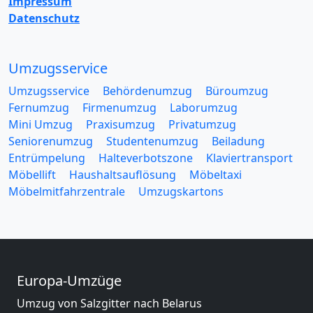
Impressum
Datenschutz
Umzugsservice
Umzugsservice
Behördenumzug
Büroumzug
Fernumzug
Firmenumzug
Laborumzug
Mini Umzug
Praxisumzug
Privatumzug
Seniorenumzug
Studentenumzug
Beiladung
Entrümpelung
Halteverbotszone
Klaviertransport
Möbellift
Haushaltsauflösung
Möbeltaxi
Möbelmitfahrzentrale
Umzugskartons
Europa-Umzüge
Umzug von Salzgitter nach Belarus