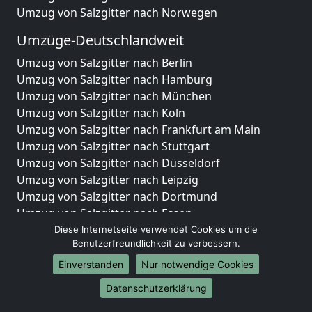
Umzug von Salzgitter nach Norwegen
Umzüge-Deutschlandweit
Umzug von Salzgitter nach Berlin
Umzug von Salzgitter nach Hamburg
Umzug von Salzgitter nach München
Umzug von Salzgitter nach Köln
Umzug von Salzgitter nach Frankfurt am Main
Umzug von Salzgitter nach Stuttgart
Umzug von Salzgitter nach Düsseldorf
Umzug von Salzgitter nach Leipzig
Umzug von Salzgitter nach Dortmund
Umzug von Salzgitter nach Essen
Umzug von Salzgitter nach Bremen
Diese Internetseite verwendet Cookies um die
Benutzerfreundlichkeit zu verbessern.
Umzug von Salzgitter nach Dresden
Umzug von Salzgitter nach Hannover
Einverstanden
Nur notwendige Cookies
Umzug von Salzgitter nach Nürnberg
Datenschutzerklärung
Umzug von Salzgitter nach Duisburg