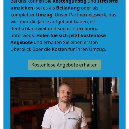
Bei uns können Sie
kostengünstig
und
stressfrei
umziehen
, sei es als
Beiladung
oder als
kompletter
Umzug
. Unser Partnernetzwerk, das
wir über die Jahre aufgebaut haben, ist
deutschlandweit und sogar international
unterwegs.
Holen Sie sich jetzt kostenlose
Angebote
und erhalten Sie einen ersten
Überblick über die Kosten für Ihren Umzug.
Kostenlose Angebote erhalten