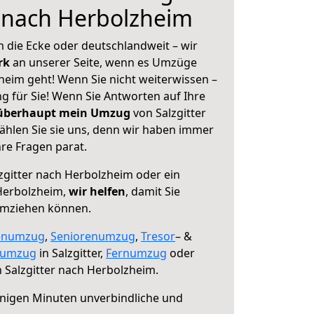
r nach Herbolzheim
 die Ecke oder deutschlandweit – wir
erk
an unserer Seite, wenn es Umzüge
heim geht! Wenn Sie nicht weiterwissen –
ng für Sie! Wenn Sie Antworten auf Ihre
 überhaupt mein Umzug
von Salzgitter
hlen Sie sie uns, denn wir haben immer
re Fragen parat.
zgitter nach Herbolzheim oder ein
Herbolzheim,
wir helfen
, damit Sie
umziehen können.
enumzug
,
Seniorenumzug
,
Tresor
– &
numzug
in Salzgitter,
Fernumzug
oder
 Salzgitter nach Herbolzheim.
nigen Minuten unverbindliche und