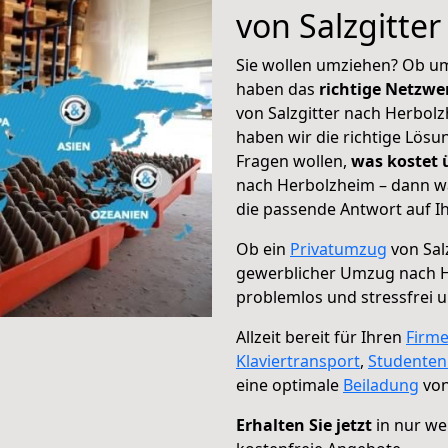
von Salzgitte
Sie wollen umziehen? Ob um
haben das
richtige Netzw
von Salzgitter nach Herbolz
haben wir die richtige Lösu
Fragen wollen,
was kostet
nach Herbolzheim – dann wä
die passende Antwort auf Ih
Ob ein
Privatumzug
von Sal
gewerblicher Umzug nach 
problemlos und stressfrei 
Allzeit bereit für Ihren
Firm
Klaviertransport
,
Studente
eine optimale
Beiladung
von
Erhalten Sie jetzt
in nur we