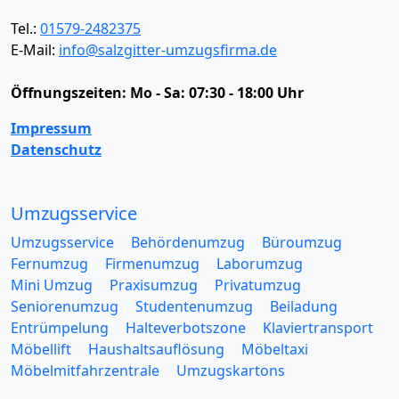
Tel.:
01579-2482375
E-Mail:
info@salzgitter-umzugsfirma.de
Öffnungszeiten:
Mo - Sa: 07:30 - 18:00 Uhr
Impressum
Datenschutz
Umzugsservice
Umzugsservice
Behördenumzug
Büroumzug
Fernumzug
Firmenumzug
Laborumzug
Mini Umzug
Praxisumzug
Privatumzug
Seniorenumzug
Studentenumzug
Beiladung
Entrümpelung
Halteverbotszone
Klaviertransport
Möbellift
Haushaltsauflösung
Möbeltaxi
Möbelmitfahrzentrale
Umzugskartons