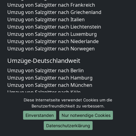
Umzug von Salzgitter nach Frankreich
Umzug von Salzgitter nach Griechenland
Umzug von Salzgitter nach Italien
Umzug von Salzgitter nach Liechtenstein
Umzug von Salzgitter nach Luxemburg
Umzug von Salzgitter nach Niederlande
Umzug von Salzgitter nach Norwegen
Umzüge-Deutschlandweit
Umzug von Salzgitter nach Berlin
Umzug von Salzgitter nach Hamburg
Umzug von Salzgitter nach München
Umzug von Salzgitter nach Köln
Umzug von Salzgitter nach Frankfurt am Main
Diese Internetseite verwendet Cookies um die
Umzug von Salzgitter nach Stuttgart
Benutzerfreundlichkeit zu verbessern.
Umzug von Salzgitter nach Düsseldorf
Einverstanden
Nur notwendige Cookies
Umzug von Salzgitter nach Leipzig
Datenschutzerklärung
Umzug von Salzgitter nach Dortmund
Umzug von Salzgitter nach Essen