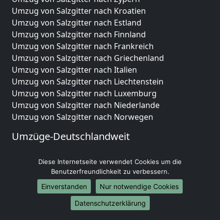
Umzug von Salzgitter nach Kroatien
Umzug von Salzgitter nach Estland
Umzug von Salzgitter nach Finnland
Umzug von Salzgitter nach Frankreich
Umzug von Salzgitter nach Griechenland
Umzug von Salzgitter nach Italien
Umzug von Salzgitter nach Liechtenstein
Umzug von Salzgitter nach Luxemburg
Umzug von Salzgitter nach Niederlande
Umzug von Salzgitter nach Norwegen
Umzüge-Deutschlandweit
Umzug von Salzgitter nach Berlin
Diese Internetseite verwendet Cookies um die
Umzug von Salzgitter nach Hamburg
Benutzerfreundlichkeit zu verbessern.
Umzug von Salzgitter nach München
Umzug von Salzgitter nach Köln
Einverstanden
Nur notwendige Cookies
Umzug von Salzgitter nach Frankfurt am Main
Datenschutzerklärung
Umzug von Salzgitter nach Stuttgart