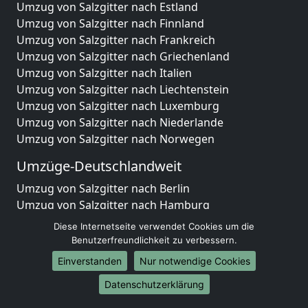
Umzug von Salzgitter nach Estland
Umzug von Salzgitter nach Finnland
Umzug von Salzgitter nach Frankreich
Umzug von Salzgitter nach Griechenland
Umzug von Salzgitter nach Italien
Umzug von Salzgitter nach Liechtenstein
Umzug von Salzgitter nach Luxemburg
Umzug von Salzgitter nach Niederlande
Umzug von Salzgitter nach Norwegen
Umzüge-Deutschlandweit
Umzug von Salzgitter nach Berlin
Umzug von Salzgitter nach Hamburg
Umzug von Salzgitter nach München
Diese Internetseite verwendet Cookies um die
Umzug von Salzgitter nach Köln
Benutzerfreundlichkeit zu verbessern.
Umzug von Salzgitter nach Frankfurt am Main
Einverstanden
Nur notwendige Cookies
Umzug von Salzgitter nach Stuttgart
Datenschutzerklärung
Umzug von Salzgitter nach Düsseldorf
Umzug von Salzgitter nach Leipzig