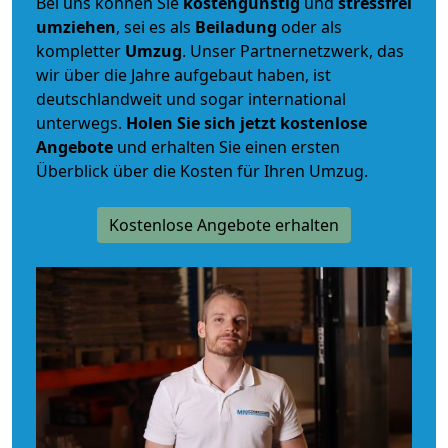
Bei uns können Sie
kostengünstig
und
stressfrei
umziehen
, sei es als
Beiladung
oder als
kompletter
Umzug
. Unser Partnernetzwerk, das
wir über die Jahre aufgebaut haben, ist
deutschlandweit und sogar international
unterwegs.
Holen Sie sich jetzt kostenlose
Angebote
und erhalten Sie einen ersten
Überblick über die Kosten für Ihren Umzug.
Kostenlose Angebote erhalten