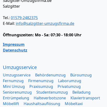
Salzgitter-Umzugsfirma.de
Salzgitter
Tel.:
01579-2482375
E-Mail:
info@salzgitter-umzugsfirma.de
Öffnungszeiten:
Mo - Sa: 07:30 - 18:00 Uhr
Impressum
Datenschutz
Umzugsservice
Umzugsservice
Behördenumzug
Büroumzug
Fernumzug
Firmenumzug
Laborumzug
Mini Umzug
Praxisumzug
Privatumzug
Seniorenumzug
Studentenumzug
Beiladung
Entrümpelung
Halteverbotszone
Klaviertransport
Möbellift
Haushaltsauflösung
Möbeltaxi