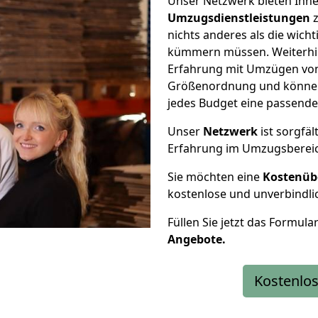
Unser Netzwerk bieten Ihn
Umzugsdienstleistungen
z
nichts anderes als die wic
kümmern müssen. Weiterhin
Erfahrung mit Umzügen von 
Größenordnung und können 
jedes Budget eine passende
Unser
Netzwerk
ist sorgfäl
Erfahrung im Umzugsberei
Sie möchten eine
Kostenüb
kostenlose und unverbindli
Füllen Sie jetzt das Formula
Angebote.
Kostenlos