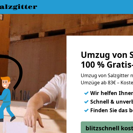
lzgitter
Umzug von S
100 % Grati
Umzug von Salzgitter
Umzüge ab 83€ – Koste
✓
Wir helfen Ihne
✓
Schnell & unverb
✓
Finden Sie das 
blitzschnell ko