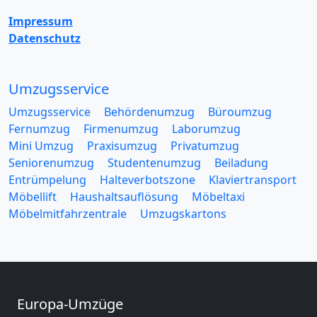
Impressum
Datenschutz
Umzugsservice
Umzugsservice
Behördenumzug
Büroumzug
Fernumzug
Firmenumzug
Laborumzug
Mini Umzug
Praxisumzug
Privatumzug
Seniorenumzug
Studentenumzug
Beiladung
Entrümpelung
Halteverbotszone
Klaviertransport
Möbellift
Haushaltsauflösung
Möbeltaxi
Möbelmitfahrzentrale
Umzugskartons
Europa-Umzüge