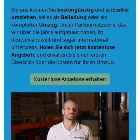
Bei uns können Sie
kostengünstig
und
stressfrei
umziehen
, sei es als
Beiladung
oder als
kompletter
Umzug
. Unser Partnernetzwerk, das
wir über die Jahre aufgebaut haben, ist
deutschlandweit und sogar international
unterwegs.
Holen Sie sich jetzt kostenlose
Angebote
und erhalten Sie einen ersten
Überblick über die Kosten für Ihren Umzug.
Kostenlose Angebote erhalten