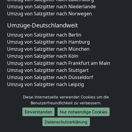
Umzug von Salzgitter nach Niederlande
Umzug von Salzgitter nach Norwegen
Umzüge-Deutschlandweit
Umzug von Salzgitter nach Berlin
Umzug von Salzgitter nach Hamburg
Umzug von Salzgitter nach München
Umzug von Salzgitter nach Köln
Umzug von Salzgitter nach Frankfurt am Main
Umzug von Salzgitter nach Stuttgart
Umzug von Salzgitter nach Düsseldorf
Umzug von Salzgitter nach Leipzig
Umzug von Salzgitter nach Dortmund
Diese Internetseite verwendet Cookies um die
Umzug von Salzgitter nach Essen
Benutzerfreundlichkeit zu verbessern.
Umzug von Salzgitter nach Bremen
Umzug von Salzgitter nach Dresden
Einverstanden
Nur notwendige Cookies
Umzug von Salzgitter nach Hannover
Datenschutzerklärung
Umzug von Salzgitter nach Nürnberg