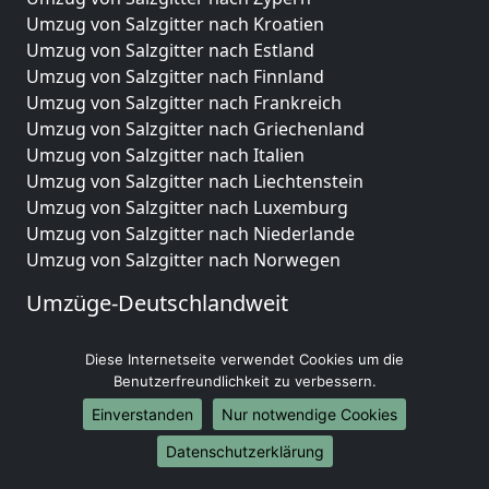
Umzug von Salzgitter nach Kroatien
Umzug von Salzgitter nach Estland
Umzug von Salzgitter nach Finnland
Umzug von Salzgitter nach Frankreich
Umzug von Salzgitter nach Griechenland
Umzug von Salzgitter nach Italien
Umzug von Salzgitter nach Liechtenstein
Umzug von Salzgitter nach Luxemburg
Umzug von Salzgitter nach Niederlande
Umzug von Salzgitter nach Norwegen
Umzüge-Deutschlandweit
Umzug von Salzgitter nach Berlin
Diese Internetseite verwendet Cookies um die
Umzug von Salzgitter nach Hamburg
Benutzerfreundlichkeit zu verbessern.
Umzug von Salzgitter nach München
Umzug von Salzgitter nach Köln
Einverstanden
Nur notwendige Cookies
Umzug von Salzgitter nach Frankfurt am Main
Datenschutzerklärung
Umzug von Salzgitter nach Stuttgart