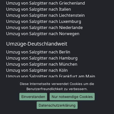
Umzug von Salzgitter nach Griechenland
Umzug von Salzgitter nach Italien
Umzug von Salzgitter nach Liechtenstein
Umzug von Salzgitter nach Luxemburg
Umzug von Salzgitter nach Niederlande
Umzug von Salzgitter nach Norwegen
Umzüge-Deutschlandweit
Umzug von Salzgitter nach Berlin
Umzug von Salzgitter nach Hamburg
Umzug von Salzgitter nach München
Umzug von Salzgitter nach Köln
Umzug von Salzgitter nach Frankfurt am Main
Umzug von Salzgitter nach Stuttgart
Diese Internetseite verwendet Cookies um die
Umzug von Salzgitter nach Düsseldorf
Benutzerfreundlichkeit zu verbessern.
Umzug von Salzgitter nach Leipzig
Einverstanden
Nur notwendige Cookies
Umzug von Salzgitter nach Dortmund
Datenschutzerklärung
Umzug von Salzgitter nach Essen
Umzug von Salzgitter nach Bremen