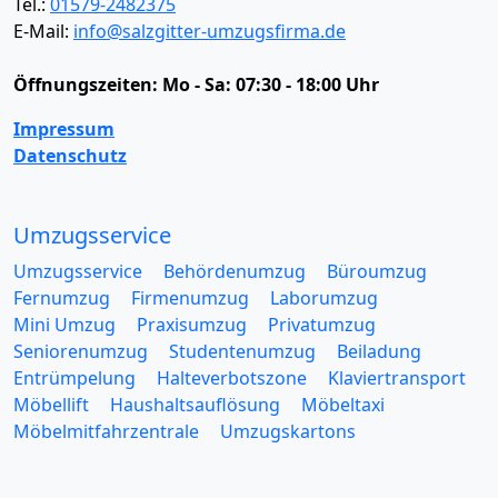
Tel.:
01579-2482375
E-Mail:
info@salzgitter-umzugsfirma.de
Öffnungszeiten:
Mo - Sa: 07:30 - 18:00 Uhr
Impressum
Datenschutz
Umzugsservice
Umzugsservice
Behördenumzug
Büroumzug
Fernumzug
Firmenumzug
Laborumzug
Mini Umzug
Praxisumzug
Privatumzug
Seniorenumzug
Studentenumzug
Beiladung
Entrümpelung
Halteverbotszone
Klaviertransport
Möbellift
Haushaltsauflösung
Möbeltaxi
Möbelmitfahrzentrale
Umzugskartons